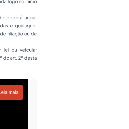
da logo no início
do poderá arguir
odas e quaisquer
 de filiação ou de
 lei ou veicular
º do art. 2º desta
Leia mais