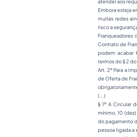
atender aos requi
Embora esteja em
muitas redes ai
risco a segurança
Franqueadores q
Contrato de Fra
podem acabar te
termos do § 2 do a
Art. 2º Para a i
de Oferta de Fra
obrigatoriament
(...)
§ 1º A Circular
mínimo, 10 (dez)
do pagamento de
pessoa ligada a 