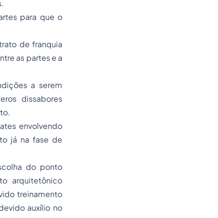
s.
rtes para que o
trato de franquia
re as partes e a
ndições a serem
eros dissabores
to.
bates envolvendo
to já na fase de
escolha do ponto
to arquitetônico
vido treinamento
evido auxílio no