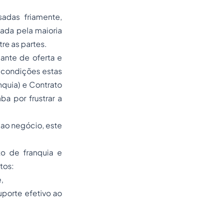
adas friamente,
ada pela maioria
re as partes.
ante de oferta e
 condições estas
nquia) e Contrato
a por frustrar a
 ao negócio, este
to de franquia e
tos:
,
uporte efetivo ao