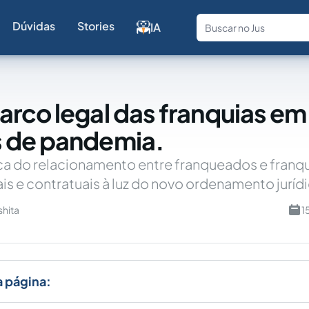
Dúvidas
Stories
IA
Fale com a
rco legal das franquias em
 de pandemia.
ca do relacionamento entre franqueados e franq
ais e contratuais à luz do novo ordenamento juríd
shita
1
a página: