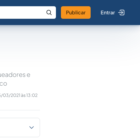
Publicar
Entrar
 IA
Buscar no Jus
ueadores e
ico
5/03/2021 às 13:02