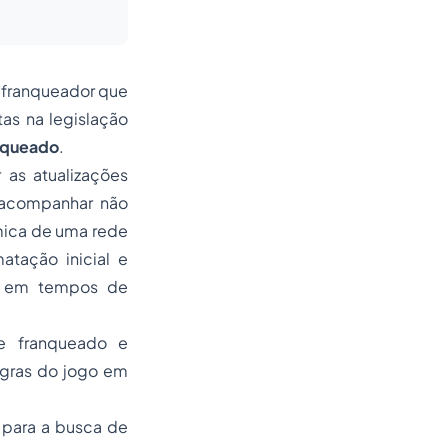
o franqueador que
as na legislação
anqueado
.
 as atualizações
m acompanhar não
âmica de uma rede
atação inicial e
de em tempos de
re franqueado e
egras do jogo em
 para a busca de