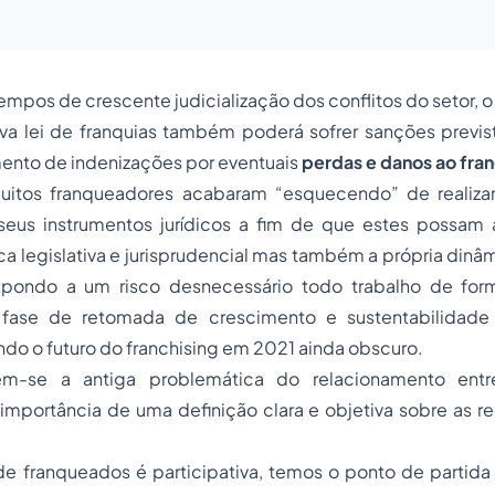
empos de crescente judicialização dos conflitos do setor, 
va lei de franquias também poderá sofrer sanções previst
mento de indenizações por eventuais
perdas e danos ao fr
itos franqueadores acabaram “esquecendo” de realizar
seus instrumentos jurídicos a fim de que estes possa
a legislativa e jurisprudencial mas também a própria din
xpondo a um risco desnecessário todo trabalho de form
 fase de retomada de crescimento e sustentabilida
ndo o futuro do
franchising
em 2021 ainda obscuro.
em-se a antiga problemática do relacionamento ent
importância de uma definição clara e objetiva sobre as r
.
e franqueados é participativa, temos o ponto de partida