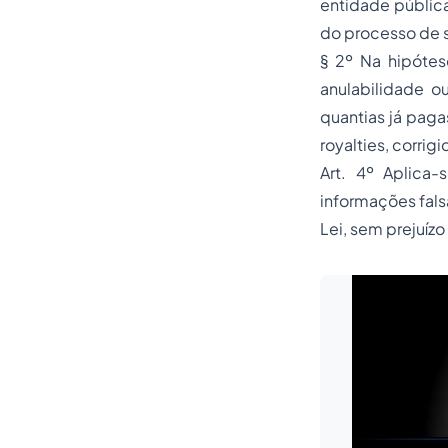
entidade pública
do processo de 
§ 2º Na hipótes
anulabilidade o
quantias já pagas
royalties, corri
Art. 4º Aplica-
informações falsa
Lei, sem prejuíz