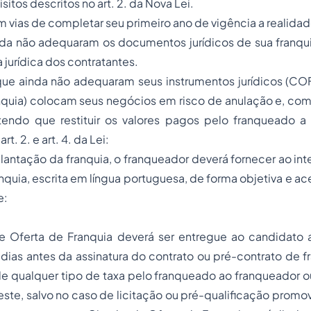
sitos descritos no art. 2. da Nova Lei.
 vias de completar seu primeiro ano de vigência a realid
nda não adequaram os documentos jurídicos de sua franq
 jurídica dos contratantes.
ue ainda não adequaram seus instrumentos jurídicos (COF
nquia) colocam seus negócios em risco de anulação e, co
ndo que restituir os valores pagos pelo franqueado a 
rt. 2. e art. 4. da Lei:
mplantação da franquia, o franqueador deverá fornecer ao int
nquia, escrita em língua portuguesa, de forma objetiva e ac
e:
 de Oferta de Franquia deverá ser entregue ao candidato 
 dias antes da assinatura do contrato ou pré-contrato de fr
 qualquer tipo de taxa pelo franqueado ao franqueador o
este, salvo no caso de licitação ou pré-qualificação promo