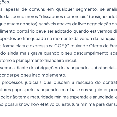
ções.
es, apesar de comuns em qualquer segmento, se analis
uídas como meros “dissabores comerciais” (posição adot
ue atuam no setor), sanáveis através da livre negociação ent
imento contrário deve ser adotado quando estivermos di
postos ao franqueado no momento da venda da franquia,
 forma clara e expressa na COF (Circular de Oferta de Fra
ndo ainda mais grave quando o seu descumprimento acab
torno e planejamento financeiro inicial.
vermos diante de obrigações do franqueador, substanciais
ponder pelo seu inadimplemento.
 processos judiciais que buscam a rescisão do contra
alores pagos pelo franqueado, com base nos seguintes pon
ócio não tem a maturidade mínima esperada e anunciada, e
ão possui
know how
efetivo ou estrutura mínima para dar s