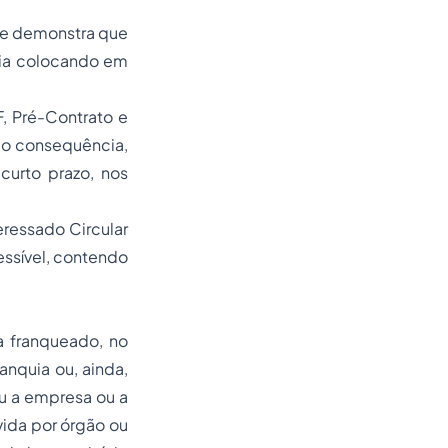
ade demonstra que
uia colocando em
, Pré-Contrato e
mo consequência,
curto prazo, nos
eressado Circular
essível, contendo
a franqueado, no
anquia ou, ainda,
u a empresa ou a
vida por órgão ou