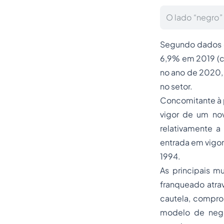
O lado “negro”
Segundo dados da
6,9% em 2019 (c
no ano de 2020, 
no setor.
Concomitante à
vigor de um nov
relativamente a
entrada em vigor
1994.
As principais m
franqueado atrav
cautela, compro
modelo de negó