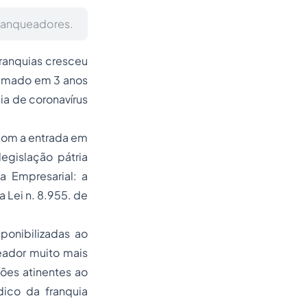
franqueadores.
franquias cresceu
timado em 3 anos
a de coronavírus
com a entrada em
egislação pátria
a Empresarial: a
 Lei n. 8.955. de
ponibilizadas ao
eador muito mais
ões atinentes ao
ico da franquia