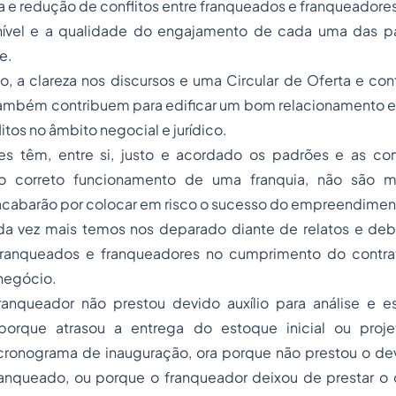
a e redução de conflitos entre franqueados e franqueadore
ível e a qualidade do engajamento de cada uma das pa
e.
o, a clareza nos discursos e uma Circular de Oferta e con
ambém contribuem para edificar um bom relacionamento ent
itos no âmbito negocial e jurídico.
es têm, entre si, justo e acordado os padrões e as co
o correto funcionamento de uma franquia, não são m
acabarão por colocar em risco o sucesso do empreendimen
ada vez mais temos nos deparado diante de relatos e de
 franqueados e franqueadores no cumprimento do contra
negócio.
anqueador não prestou devido auxílio para análise e 
porque atrasou a entrega do estoque inicial ou proje
cronograma de inauguração, ora porque não prestou o de
anqueado, ou porque o franqueador deixou de prestar o d