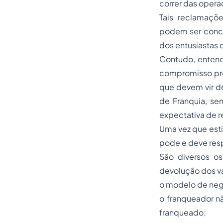
correr das opera
Tais reclamaçõ
podem ser concl
dos entusiastas q
Contudo, entend
compromisso pro
que devem vir de
de Franquia, se
expectativa de re
Uma vez que esti
pode e deve res
São diversos os
devolução dos v
o modelo de neg
o franqueador n
franqueado;