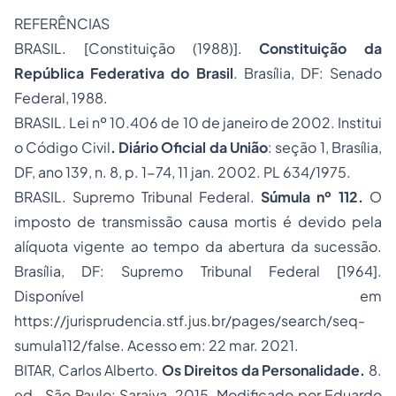
REFERÊNCIAS
BRASIL. [Constituição (1988)].
Constituição da
República Federativa do Brasil
. Brasília, DF: Senado
Federal, 1988.
BRASIL. Lei nº 10.406 de 10 de janeiro de 2002. Institui
o Código Civil
. Diário Oficial da União
: seção 1, Brasília,
DF, ano 139, n. 8, p. 1-74, 11 jan. 2002. PL 634/1975.
BRASIL. Supremo Tribunal Federal.
Súmula nº 112
.
O
imposto de transmissão causa mortis é devido pela
alíquota vigente ao tempo da abertura da sucessão.
Brasília, DF: Supremo Tribunal Federal [1964].
Disponível em
https://jurisprudencia.stf.jus.br/pages/search/seq-
sumula112/false
. Acesso em: 22 mar. 2021.
BITAR, Carlos Alberto.
Os Direitos da Personalidade.
8.
ed.. São Paulo: Saraiva, 2015. Modificado por Eduardo