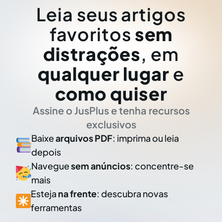
Leia seus artigos
favoritos
sem
distrações
, em
qualquer lugar
e
como quiser
Assine o JusPlus e tenha recursos
exclusivos
Baixe
arquivos PDF
: imprima ou leia
depois
Navegue
sem anúncios
: concentre-se
mais
Esteja
na frente
: descubra novas
ferramentas