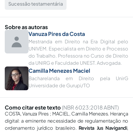
Sucessão testamentária
Sobre as autoras
Vanuza Pires da Costa
Mestranda em Direito na Era Digital pelo
UNIVEM. Especialista em Direito e Processo
do Trabalho. Professora no Curso de Direito
da UNIRG e Faculdade UNEST. Advogada.
Camilla Menezes Maciel
Bacharelanda em Direito pela UnirG
Universidade de Gurupi/TO
Como citar este texto
(NBR 6023:2018 ABNT)
COSTA, Vanuza Pires ; MACIEL, Camilla Menezes. Herança
digital: a eminente necessidade de regulamentação no
ordenamento jurídico brasileiro.
Revista Jus Navigandi
,