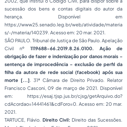
2002, que institui o Código Civil, para dispor sobre a
sucessão dos bens e contas digitais do autor da
herança. Disponível em
https://www25.senado.leg.br/web/atividade/materia
s/-/materia/140239
. Acesso em: 20 mar. 2021.
SÃO PAULO. Tribunal de Justiça de São Paulo. Apelação
Civil nº
1119688-66.2019.8.26.0100. Ação de
obrigação de fazer e indenização por danos morais –
sentença de improcedência – exclusão de perfil da
filha da autora de rede social (facebook) após sua
morte [...]
. 31ª Câmara de Direito Privado. Relator
Francisco Casconi, 09 de março de 2021. Disponível
em:
https://esaj.tjsp.jus.br/cjsg/getArquivo.do?
cdAcordao=14441461&cdForo=0
. Acesso em: 20 mar.
2021.
TARTUCE, Flávio.
Direito Civil:
Direito das Sucessões.