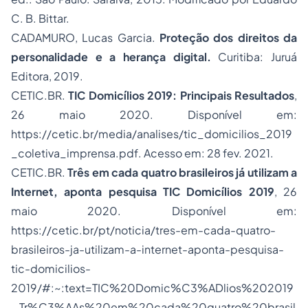
C. B. Bittar.
CADAMURO, Lucas Garcia.
Proteção dos direitos da
personalidade e a herança digital.
Curitiba: Juruá
Editora, 2019.
CETIC.BR.
TIC Domicílios 2019: Principais Resultados
,
26 maio 2020. Disponível em:
https://cetic.br/media/analises/tic_domicilios_2019
_coletiva_imprensa.pdf
. Acesso em: 28 fev. 2021.
CETIC.BR.
Três em cada quatro brasileiros já utilizam a
Internet, aponta pesquisa TIC Domicílios 2019
, 26
maio 2020. Disponível em:
https://cetic.br/pt/noticia/tres-em-cada-quatro-
brasileiros-ja-utilizam-a-internet-aponta-pesquisa-
tic-domicilios-
2019/#:~:text=TIC%20Domic%C3%ADlios%202019
-,Tr%C3%AAs%20em%20cada%20quatro%20brasil