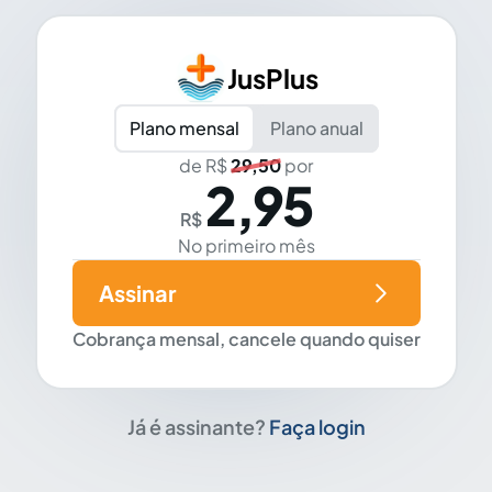
JusPlus
Plano mensal
Plano anual
de R$
29,50
por
2,95
R$
No primeiro mês
Assinar
Cobrança mensal, cancele quando quiser
Já é assinante?
Faça login