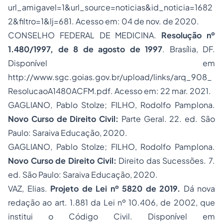
url_amigavel=1&url_source=noticias&id_noticia=1682
2&filtro=1&lj=681
. Acesso em: 04 de nov. de 2020.
CONSELHO FEDERAL DE MEDICINA.
Resolução nº
1.480/1997, de 8 de agosto de 1997
. Brasília, DF.
Disponível em
http://www.sgc.goias.gov.br/upload/links/arq_908_
ResolucaoA1480ACFM.pdf
. Acesso em: 22 mar. 2021.
GAGLIANO, Pablo Stolze; FILHO, Rodolfo Pamplona.
Novo Curso de Direito Civil:
Parte Geral. 22. ed. São
Paulo: Saraiva Educação, 2020.
GAGLIANO, Pablo Stolze; FILHO, Rodolfo Pamplona.
Novo Curso de Direito Civil:
Direito das Sucessões. 7.
ed. São Paulo: Saraiva Educação, 2020.
VAZ, Elias.
Projeto de Lei nº 5820 de 2019.
Dá nova
redação ao art. 1.881 da Lei nº 10.406, de 2002, que
institui o Código Civil. Disponível em