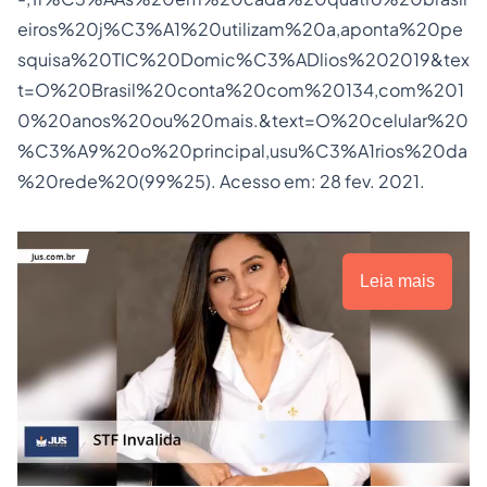
eiros%20j%C3%A1%20utilizam%20a,aponta%20pe
squisa%20TIC%20Domic%C3%ADlios%202019&tex
t=O%20Brasil%20conta%20com%20134,com%201
0%20anos%20ou%20mais.&text=O%20celular%20
%C3%A9%20o%20principal,usu%C3%A1rios%20da
%20rede%20(99%25)
. Acesso em: 28 fev. 2021.
Leia mais