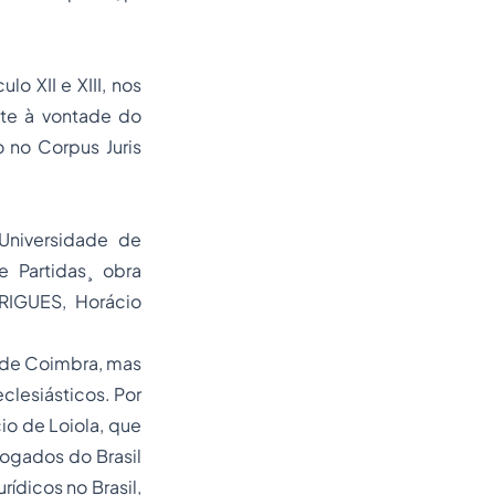
o XII e XIII, nos
nte à vontade do
do no
Corpus Juris
Universidade de
e Partidas
¸ obra
IGUES, Horácio
e de Coimbra, mas
clesiásticos. Por
io de Loiola, que
gados do Brasil
rídicos no Brasil,