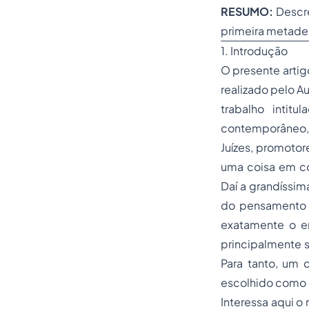
RESUMO:
Descr
primeira metade
1. Introdução
O presente artig
realizado pelo A
trabalho intitu
contemporâneo, 
Juízes, promotor
uma coisa em co
Daí a grandíssim
do pensamento d
exatamente o en
principalmente s
Para tanto, um 
escolhido como ma
Interessa aqui o