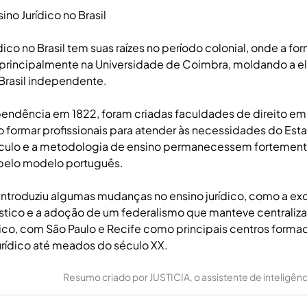
no Jurídico no Brasil
ídico no Brasil tem suas raízes no período colonial, onde a 
a principalmente na Universidade de Coimbra, moldando a eli
o Brasil independente.
endência em 1822, foram criadas faculdades de direito em
o formar profissionais para atender às necessidades do Estad
ículo e a metodologia de ensino permanecessem fortemen
 pelo modelo português.
introduziu algumas mudanças no ensino jurídico, como a ex
ástico e a adoção de um federalismo que manteve centraliza
dico, com São Paulo e Recife como principais centros forma
rídico até meados do século XX.
Resumo criado por JUSTICIA, o assistente de inteligência 