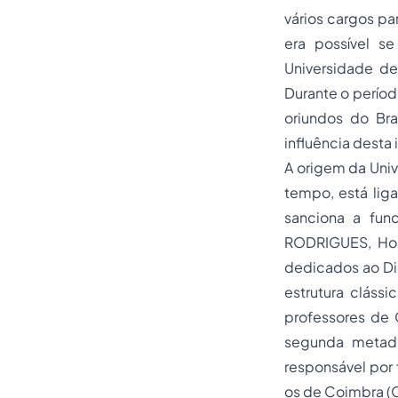
vários cargos pa
era possível se
Universidade d
Durante o períod
oriundos do Br
influência desta 
A origem da Univ
tempo, está liga
sanciona a fun
RODRIGUES, Horá
dedicados ao
Di
estrutura cláss
professores de 
segunda metade 
responsável por 
os de Coimbra (O