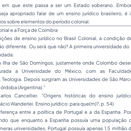
o em que este passa a ser um Estado soberano. Embora
ja apropriado falar de um ensino jurídico brasileiro, é 
os sobre elementos do período colonial.
onial e a Força de Coimbra
uições de ensino jurídico no Brasil Colonial, a condição
ção diferente. Ou será que não? A primeira universidade do 
ndada:
 na Ilha de São Domingos, justamente onde Colombo dese
urada a Universidade do México, com as Faculdades
 Teologia. Depois surgiram as Universidades de São Marco
Córdoba (Argentina)."
arlos Cancellier. "Origens históricas do ensino jurídic
ácio Wanderlei.
Ensino jurídico: para que(m)?,
p. 54)
erença entre a política de Portugal e a da Espanha. Pode
ando que enquanto a Espanha possuía uma população 
meras universidades, Portugal possuía apenas 1,5 milhão 