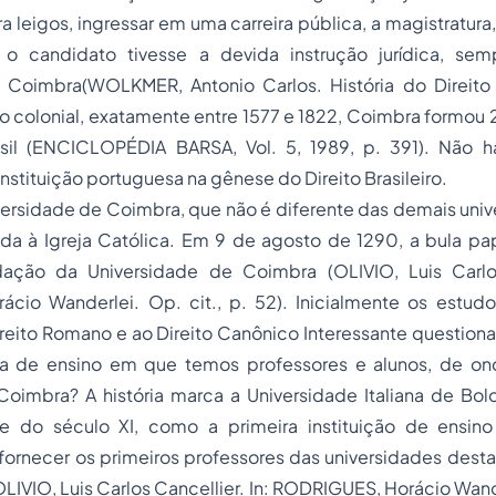
ra leigos, ingressar em uma carreira pública, a magistratura
 o candidato tivesse a devida instrução jurídica, sem
e Coimbra
(WOLKMER, Antonio Carlos.
História do Direito
o colonial, exatamente entre 1577 e 1822, Coimbra formou
asil (ENCICLOPÉDIA BARSA, Vol. 5, 1989, p. 391). Não 
instituição portuguesa na gênese do Direito Brasileiro.
ersidade de Coimbra, que não é diferente das demais univ
da à Igreja Católica. Em 9 de agosto de 1290, a bula pap
dação da Universidade de Coimbra (OLIVIO, Luis Carlo
cio Wanderlei. Op. cit., p. 52). Inicialmente os estudos
reito Romano
e ao Direito Canônico Interessante question
ica de ensino em que temos professores e alunos, de o
Coimbra? A história marca a Universidade Italiana de Bol
do século XI, como a primeira instituição de ensino j
fornecer os primeiros professores das universidades desta
LIVIO, Luis Carlos Cancellier.
In:
RODRIGUES, Horácio Wander