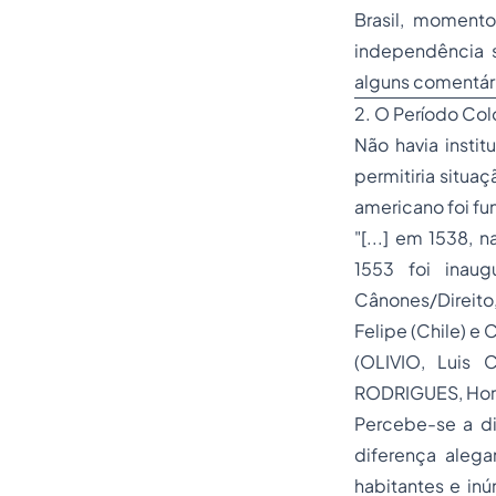
Brasil, moment
independência se
alguns comentári
2. O Período Col
Não havia instit
permitiria situa
americano foi fu
"[...] em 1538,
1553 foi inaug
Cânones/Direito,
Felipe (Chile) e 
(OLIVIO, Luis C
RODRIGUES, Hor
Percebe-se a dif
diferença aleg
habitantes e inú