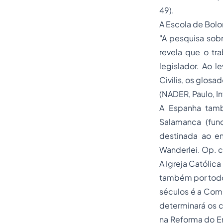
49).
A Escola de Bol
"A pesquisa sobr
revela que o tr
legislador. Ao 
Civilis
, os glosad
(NADER, Paulo,
I
A Espanha tamb
Salamanca (fu
destinada ao en
Wanderlei. Op. cit
A Igreja Católic
também por todo 
séculos é a Comp
determinará os 
na Reforma do En