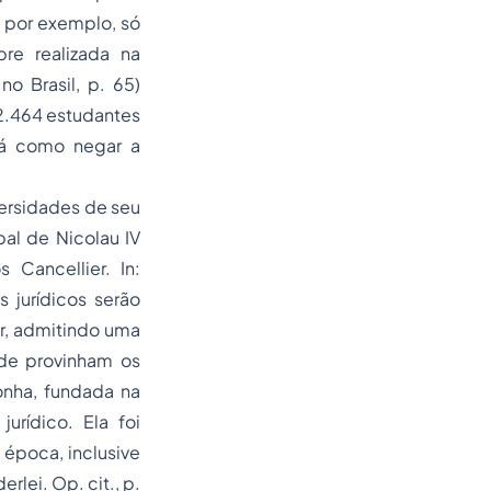
, por exemplo, só
pre realizada na
 no Brasil
, p. 65)
 2.464 estudantes
há como negar a
ersidades de seu
al de Nicolau IV
s Cancellier.
In:
 jurídicos serão
ar, admitindo uma
nde provinham os
onha, fundada na
urídico. Ela foi
 época, inclusive
lei. Op. cit., p.