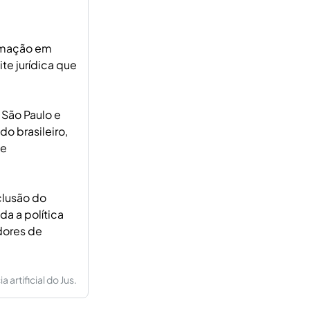
formação em
te jurídica que
 São Paulo e
o brasileiro,
te
clusão do
da a política
dores de
artificial do Jus.