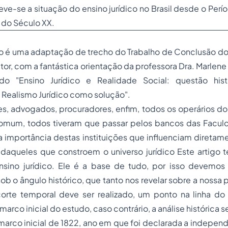
eve-se a situação do
ensino jurídico
no Brasil desde o Perío
 do Século XX.
o é uma adaptação de trecho do Trabalho de Conclusão do 
utor, com a fantástica orientação da professora Dra. Marlene
lado "Ensino Jurídico e Realidade Social: questão his
Realismo Jurídico como solução".
es, advogados, procuradores, enfim, todos os operários d
mum, todos tiveram que passar pelos bancos das Faculd
a importância destas instituições que influenciam direta
aqueles que constroem o universo jurídico Este artigo
sino jurídico. Ele é a base de tudo, por isso devemo
ob o ângulo histórico, que tanto nos revelar sobre a nossa p
corte temporal deve ser realizado, um ponto na linha d
rco inicial do estudo, caso contrário, a análise histórica ser
 marco inicial de 1822, ano em que foi declarada a independ