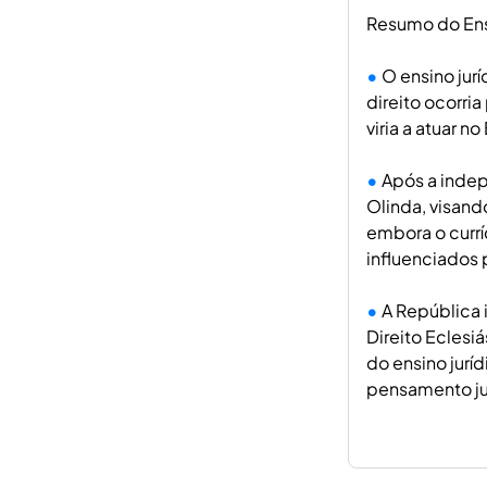
Resumo do Ensi
O ensino jur
direito ocorri
viria a atuar n
Após a indep
Olinda, visand
embora o curr
influenciados
A República 
Direito Eclesi
do ensino jurí
pensamento ju