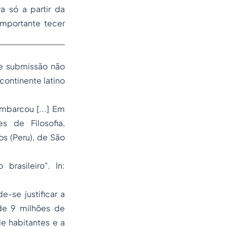
 só a partir da
importante tecer
 de submissão não
continente latino
mbarcou [...] Em
 de Filosofia,
s (Peru), de São
o brasileiro".
In:
-se justificar a
de 9 milhões de
de habitantes e a