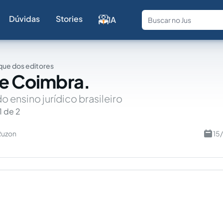
Dúvidas
Stories
IA
Fale com a
ue dos editores
de Coimbra.
o ensino jurídico brasileiro
1 de 2
Ruzon
15