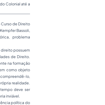
do Colonial até a
Curso de Direito
 Kempfer Bassoli,
tórica, problema
o direito possuem
ades de Direito.
mente na formação
 tem como objeto
s compreendê-lo,
rópria realidade.
o tempo deve ser
ia inviável.
ência política do