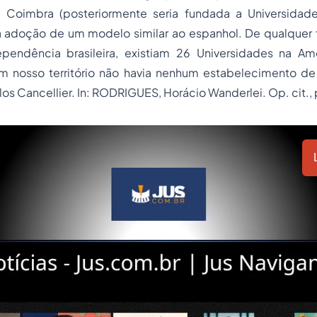
 Coimbra (posteriormente seria fundada a Universidade
 a adoção de um modelo similar ao espanhol. De qualquer 
endência brasileira, existiam 26 Universidades na Am
 nosso território não havia nenhum estabelecimento de 
los Cancellier.
In:
RODRIGUES, Horácio Wanderlei. Op. cit., p