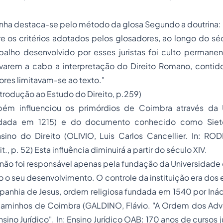
onha destaca-se pelo método da glosa Segundo a doutrina:
e os critérios adotados pelos glosadores, ao longo do sécul
abalho desenvolvido por esses juristas foi culto permane
levarem a cabo a interpretação do Direito Romano, conti
ores limitavam-se ao texto."
ntrodução ao Estudo do Direito
, p.259)
ém influenciou os primórdios de Coimbra através da 
ndada em 1215) e do documento conhecido como
Siet
sino do Direito (OLIVIO, Luis Carlos Cancellier.
In:
RODR
., p. 52) Esta influência diminuirá a partir do século XIV.
a não foi responsável apenas pela fundação da Universidad
o seu desenvolvimento. O controle da instituição era dos e
anhia de Jesus, ordem religiosa fundada em 1540 por Inác
caminhos de Coimbra (GALDINO, Flávio. "A
Ordem dos Advo
sino Jurídico".
In
: Ensino Jurídico OAB: 170 anos de cursos ju