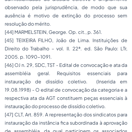
observado pela jurisprudência, de modo que sua
ausência é motivo de extinção do processo sem
resolução do mérito.
[44]
MARMELSTEIN, George. Op. cit., p. 361.
[45]
TEIXEIRA FILHO, João de Lima.
Instituições de
Direito do Trabalho
– vol. II. 22ª. ed. São Paulo: LTr,
2005. p. 1090-1091.
[46]
OJ n. 29, SDC, TST - Edital de convocação e ata da
assembléia geral. Requisitos essenciais para
instauração de dissídio coletivo. (Inserida em
19.08.1998) - O edital de convocação da categoria e a
respectiva ata da AGT constituem peças essenciais à
instauração do processo de dissídio coletivo.
[47]
CLT, Art. 859. A representação dos sindicatos para
instauração da instância fica subordinada à aprovação
de assembléia, da qual participem os associados