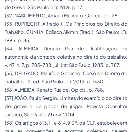
de Greve
. São Paulo: LTr, 1989. p. 17.
[32]
NASCIMENTO, Amauri Mascaro. Op. cit., p. 125
[33]
RUPRECHT, Alfredo J.
Os Princípios do Direito do
Trabalho
. CUNHA, Edílson Alkmin (Trad.). São Paulo: LTr,
1995. p. 85.
[34]
ALMEIDA, Renato Rua de.
Justificação da
autonomia da vontade coletiva no direito do trabalho
.
v. 47, n. 7, p. 785–788, jul. Ltr: São Paulo, 1983. p. 787.
[35]
DELGADO, Maurício Godinho.
Curso de Direito do
Trabalho
. 12. ed. São Paulo: LTr, 2013. p. 1330.
[36]
ALMEIDA, Renato Rua de. Op cit., p. 788.
[37]
JOÃO, Paulo Sergio.
Limites do exercício do direito
de greve e do poder de julgar
. Revista Consultor
Jurídico, São Paulo, 21 nov. 2014.
[38]
Os artigos 613, II, e 614, § 3º, da CLT, estabelecem
que as convenções e acordos coletivos devem