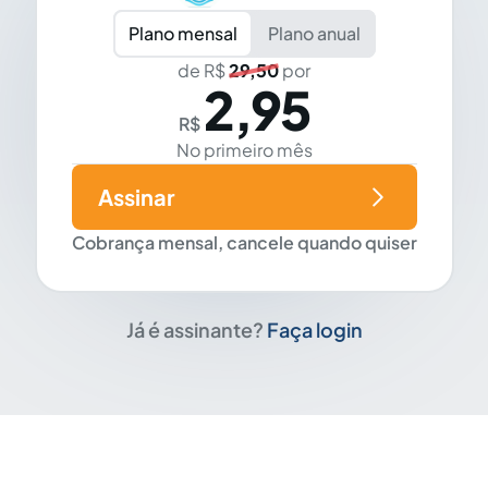
Plano mensal
Plano anual
de R$
29,50
por
2,95
R$
No primeiro mês
Assinar
Cobrança mensal, cancele quando quiser
Já é assinante?
Faça login