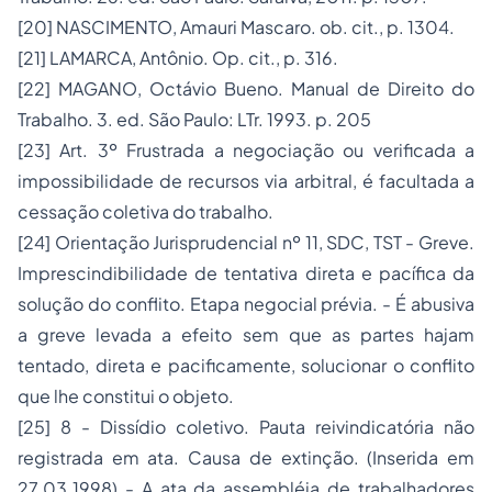
[20]
NASCIMENTO, Amauri Mascaro. ob. cit., p. 1304.
[21]
LAMARCA, Antônio. Op. cit., p. 316.
[22]
MAGANO, Octávio Bueno.
Manual de Direito do
Trabalho
. 3. ed. São Paulo: LTr. 1993. p. 205
[23]
Art. 3º Frustrada a negociação ou verificada a
impossibilidade de recursos via arbitral, é facultada a
cessação coletiva do trabalho.
[24]
Orientação Jurisprudencial nº 11, SDC, TST - Greve.
Imprescindibilidade de tentativa direta e pacífica da
solução do conflito. Etapa negocial prévia. - É abusiva
a greve levada a efeito sem que as partes hajam
tentado, direta e pacificamente, solucionar o conflito
que lhe constitui o objeto.
[25]
8 - Dissídio coletivo. Pauta reivindicatória não
registrada em ata. Causa de extinção. (Inserida em
27.03.1998) - A ata da assembléia de trabalhadores