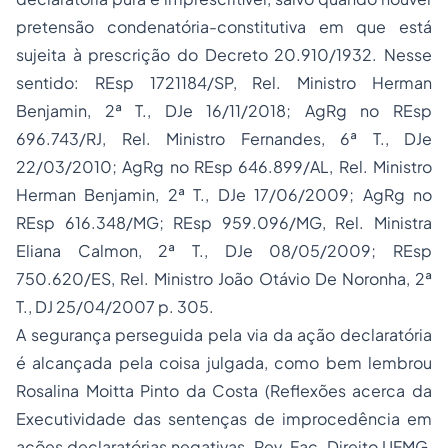
pretensão condenatória-constitutiva em que está
sujeita à prescrição do Decreto 20.910/1932. Nesse
sentido: REsp 1721184/SP, Rel. Ministro Herman
Benjamin, 2ª T., DJe 16/11/2018; AgRg no REsp
696.743/RJ, Rel. Ministro Fernandes, 6ª T., DJe
22/03/2010; AgRg no REsp 646.899/AL, Rel. Ministro
Herman Benjamin, 2ª T., DJe 17/06/2009; AgRg no
REsp 616.348/MG; REsp 959.096/MG, Rel. Ministra
Eliana Calmon, 2ª T., DJe 08/05/2009; REsp
750.620/ES, Rel. Ministro João Otávio De Noronha, 2ª
T., DJ 25/04/2007 p. 305.
A segurança perseguida pela via da ação declaratória
é alcançada pela coisa julgada, como bem lembrou
Rosalina Moitta Pinto da Costa (Reflexões acerca da
Executividade das sentenças de improcedência em
ações declaratórias negativas, Rev. Fac. Direito UFMG,