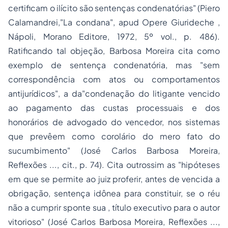
certificam o ilícito são sentenças condenatórias" (Piero
Calamandrei,"La condana", apud
Opere Giurideche
,
Nápoli, Morano Editore, 1972, 5º vol., p. 486).
Ratificando tal objeção, Barbosa Moreira cita como
exemplo de sentença condenatória, mas "sem
correspondência com atos ou comportamentos
antijurídicos", a da"condenação do litigante vencido
ao pagamento das custas processuais e dos
honorários de advogado do vencedor, nos sistemas
que prevêem como corolário do mero fato do
sucumbimento" (José Carlos Barbosa Moreira,
Reflexões
..., cit., p. 74). Cita outrossim as "hipóteses
em que se permite ao juiz proferir,
antes
de vencida a
obrigação, sentença idônea para constituir, se o réu
não a cumprir
sponte sua
, título executivo para o autor
vitorioso" (José Carlos Barbosa Moreira,
Reflexões
...,