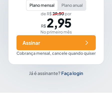
Plano mensal
Plano anual
de R$
29,50
por
2,95
R$
No primeiro mês
Assinar
Cobrança mensal, cancele quando quiser
Já é assinante?
Faça login