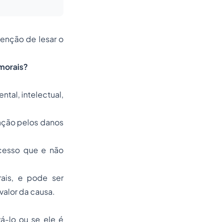
enção de lesar o
 morais?
tal, intelectual,
zação pelos danos
cesso que e não
ais
, e pode ser
valor da causa.
á-lo ou se ele é