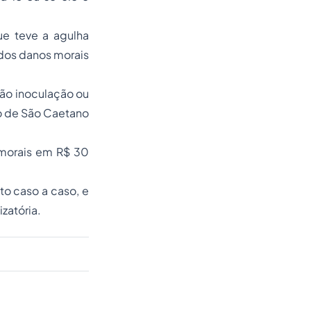
e teve a agulha
 dos danos morais
não inoculação ou
o de São Caetano
morais
em R$ 30
to caso a caso, e
izatória
.