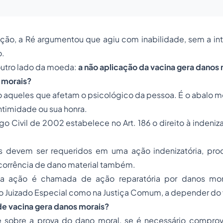
ção, a Ré argumentou que agiu com inabilidade, sem a int
o.
outro lado da moeda:
a não aplicação da vacina gera danos
 morais?
 aqueles que afetam o psicológico da pessoa. É o abalo men
ntimidade ou sua honra.
go Civil de 2002
estabelece no Art. 186 o direito à indeni
s devem ser requeridos em uma
ação indenizatória
, pro
rrência de dano material também.
sta ação é chamada de
ação reparatória por danos mor
o Juizado Especial como na Justiça Comum, a depender do 
de vacina gera danos morais?
e sobre a prova do dano moral, se é necessário comprov