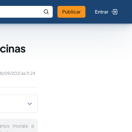
Publicar
Entrar
 IA
Buscar no Jus
cinas
8/09/2021 às 11:24
anos morais e