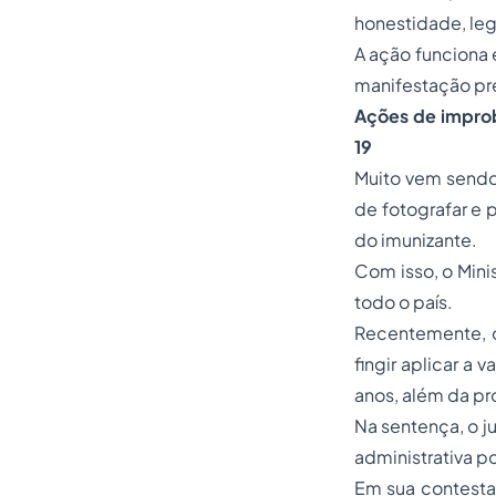
honestidade, leg
A ação funciona 
manifestação pre
Ações de improb
19
Muito vem sendo 
de fotografar e p
do imunizante.
Com isso, o Mini
todo o país.
Recentemente, o
fingir aplicar a 
anos, além da pr
Na
sentença
, o 
administrativa p
Em sua contesta