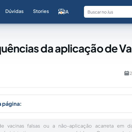
Dúvidas
Stories
IA
Fale com a
ências da aplicação de Va
2
a página:
de vacinas falsas ou a não-aplicação acarreta em d