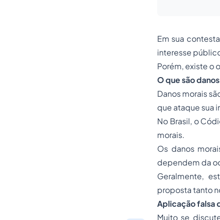
Em sua contesta
interesse públic
Porém, existe o 
O que são danos
Danos morais são
que ataque sua i
No Brasil, o
Códi
morais.
Os danos morai
dependem da oco
Geralmente, e
proposta tanto n
Aplicação falsa 
Muito se discut