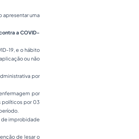
o apresentar uma
 contra a COVID-
ID-19, e o hábito
a aplicação ou não
dministrativa por
e enfermagem por
s políticos por 03
período.
ato de improbidade
enção de lesar o