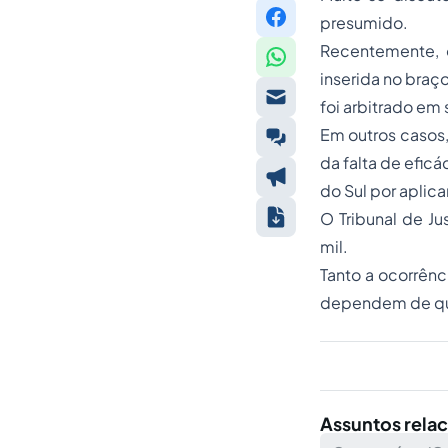
presumido.
Recentemente,
inserida no braç
foi arbitrado em
Em outros casos,
da falta de efic
do Sul por aplic
O Tribunal de J
mil.
Tanto a ocorrênc
dependem de quã
Assuntos rela