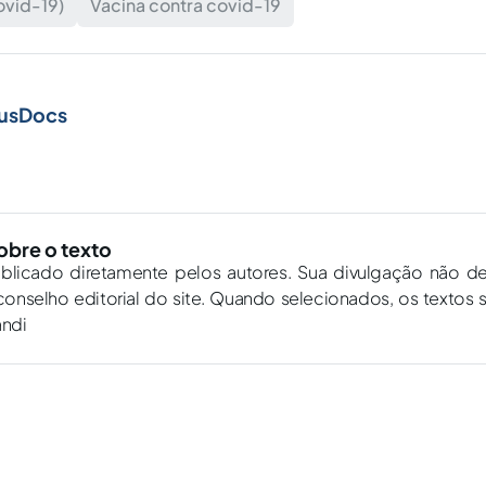
ovid-19)
Vacina contra covid-19
JusDocs
obre o texto
ublicado diretamente pelos autores. Sua divulgação não d
onselho editorial do site. Quando selecionados, os textos 
andi