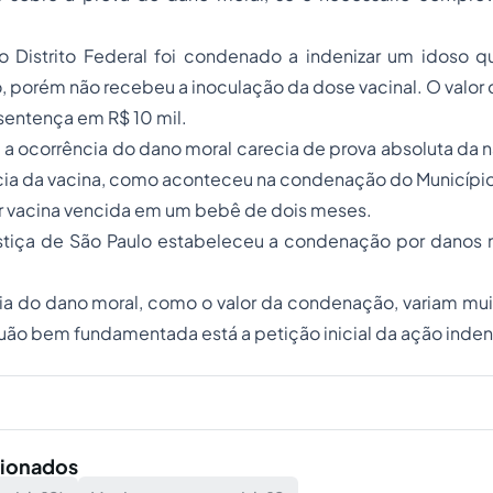
 o
Distrito Federal foi condenado a indenizar um idoso
qu
o, porém não recebeu a inoculação da dose vacinal. O valor
 sentença em R$ 10 mil.
 a ocorrência do
dano moral
carecia de prova absoluta da 
ácia da vacina, como aconteceu na condenação do Municípi
ar vacina vencida em um bebê de dois meses.
ustiça de São Paulo estabeleceu
a condenação por danos 
ia do dano moral, como o valor da condenação, variam mui
o bem fundamentada está a petição inicial da
ação inden
cionados