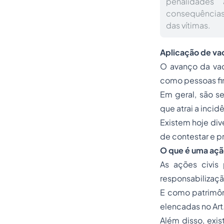
penalidades 
consequências 
das vítimas.
Aplicação de vac
O
avanço da vac
como pessoas fin
Em geral, são se
que atrai a incid
Existem hoje div
de contestar e p
O que é uma açã
As ações civis
responsabilização
E como patrimôn
elencadas no Art.
Além disso, exis