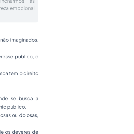
rincharmos as
ureza emocional
 não imaginados,
eresse público, o
ssoa tem o direito
onde se busca a
nio público.
osas ou dolosas,
ole os deveres de