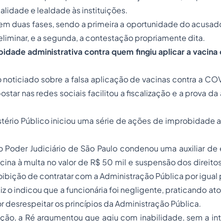
alidade e lealdade às instituições.
em duas fases, sendo a primeira a oportunidade do acusad
liminar, e a segunda, a contestação propriamente dita.
idade administrativa contra quem fingiu aplicar a vacina
noticiado sobre a falsa aplicação de vacinas contra a COV
ostar nas redes sociais facilitou a fiscalização e a prova d
stério Público iniciou uma série de ações de improbidade a
 Poder Judiciário de São Paulo condenou uma auxiliar d
vacina à multa no valor de R$ 50 mil e suspensão dos direito
oibição de contratar com a Administração Pública por igual 
juiz o indicou que a funcionária foi negligente, praticando 
or desrespeitar os princípios da Administração Pública.
ção, a Ré argumentou que agiu com inabilidade, sem a int