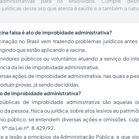
administrativas para os envolvidos. Cumpre dest
jurídicas deste ato que atenta à saúde e a também a nat
ina falsa é ato de improbidade administrativa?
inação no Brasil
vem trazendo problemas jurídicos antes
gindo que estão aplicando a vacina.
rvidores públicos ou voluntários atuando a serviço do int
ência da
lei de improbidade administrativa
.
ersas
ações de improbidade administrativa
, nas quais a pe
roduzir provas, já sendo decididas.
o de improbidade administrativa?
 públicas de improbidade administrativa são aquelas 
 da pessoa, física ou jurídica, sobre atos lesivos ao patrimô
io público, se entendem diversas ações e omissões, culp
 9º da Lei nº. 8.429/92.
te a lesão a princípios da Administração Pública, e que vi