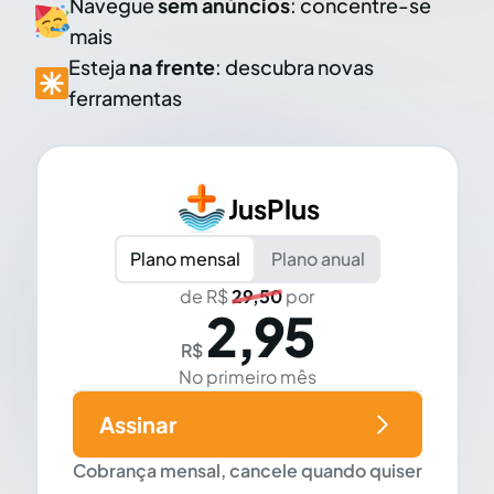
Navegue
sem anúncios
: concentre-se
mais
Esteja
na frente
: descubra novas
ferramentas
JusPlus
Plano mensal
Plano anual
de R$
29,50
por
2,95
R$
No primeiro mês
Assinar
Cobrança mensal, cancele quando quiser