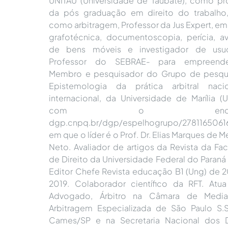
UNITAU (Universidade de Taubaté), como pr
da pós graduação em direito do trabalho
como arbitragem, Professor da Jus Expert, em 
grafotécnica, documentoscopia, perícia, av
de bens móveis e investigador de usuc
Professor do SEBRAE- para empreende
Membro e pesquisador do Grupo de pesqu
Epistemologia da prática arbitral naci
internacional, da Universidade de Marília (
com o endereç
dgp.cnpq.br/dgp/espelhogrupo/2781165061
em que o líder é o Prof. Dr. Elias Marques de 
Neto. Avaliador de artigos da Revista da Fa
de Direito da Universidade Federal do Paraná 
Editor Chefe Revista educação B1 (Ung) de 2
2019. Colaborador científico da RFT. At
Advogado, Árbitro na Câmara de Medi
Arbitragem Especializada de São Paulo S.S
Cames/SP e na Secretaria Nacional dos D