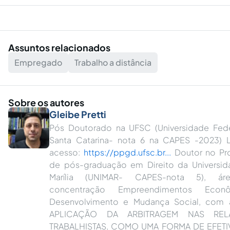
Assuntos relacionados
Empregado
Trabalho a distância
Sobre os autores
Gleibe Pretti
Pós Doutorado na UFSC (Universidade Fed
Santa Catarina- nota 6 na CAPES -2023) 
acesso:
https://ppgd.ufsc.br...
Doutor no Pr
de pós-graduação em Direito da Universi
Marília (UNIMAR- CAPES-nota 5), á
concentração Empreendimentos Econô
Desenvolvimento e Mudança Social, com a
APLICAÇÃO DA ARBITRAGEM NAS REL
TRABALHISTAS, COMO UMA FORMA DE EFETI