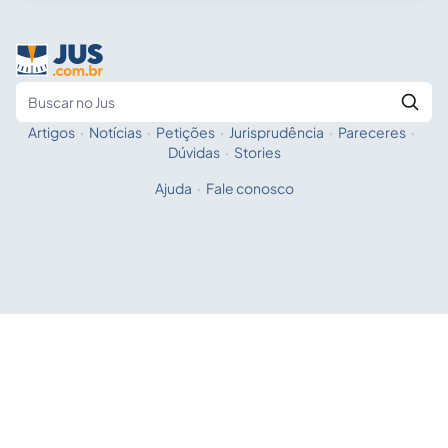
Artigos
·
Notícias
·
Petições
·
Jurisprudência
·
Pareceres
·
Fale com a IA
Buscar no Jus
Dúvidas
·
Stories
Ajuda
·
Fale conosco