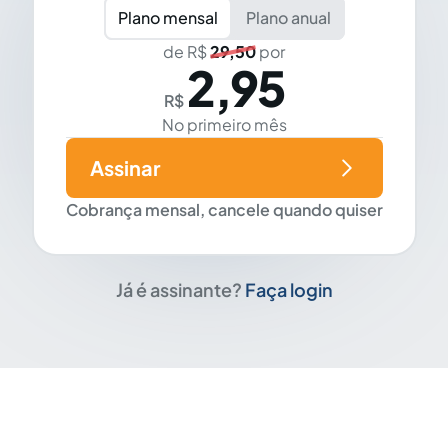
Plano mensal
Plano anual
de R$
29,50
por
2,95
R$
No primeiro mês
Assinar
Cobrança mensal, cancele quando quiser
Já é assinante?
Faça login