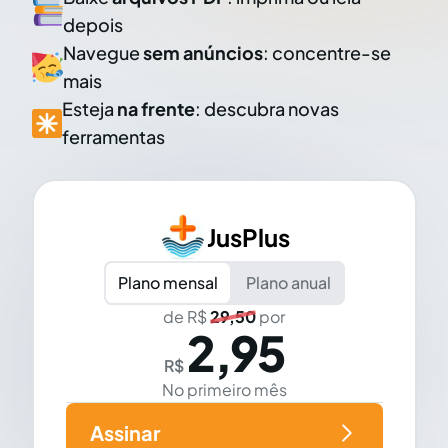
depois
Navegue
sem anúncios
: concentre-se
mais
Esteja
na frente
: descubra novas
ferramentas
JusPlus
Plano mensal
Plano anual
de R$
29,50
por
2,95
R$
No primeiro mês
Assinar