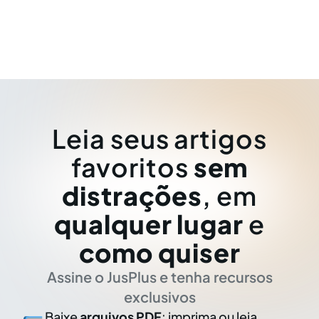
Leia seus artigos
favoritos
sem
distrações
, em
qualquer lugar
e
como quiser
Assine o JusPlus e tenha recursos
exclusivos
Baixe
arquivos PDF
: imprima ou leia