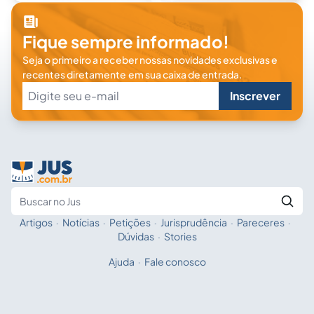
Fique sempre informado!
Seja o primeiro a receber nossas novidades exclusivas e
recentes diretamente em sua caixa de entrada.
Inscrever
Artigos
·
Notícias
·
Petições
·
Jurisprudência
·
Pareceres
·
Fale com a IA
Buscar no Jus
Dúvidas
·
Stories
Ajuda
·
Fale conosco