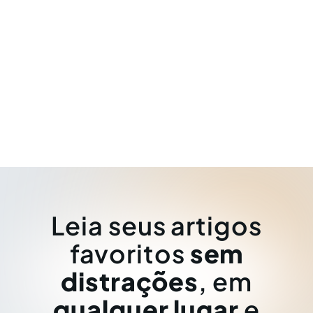
Leia seus artigos
favoritos
sem
distrações
, em
qualquer lugar
e