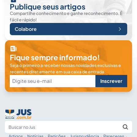
Publique seus artigos
Compartilhe conhecimento e ganhe reconhecimento. É
fácil e rápido!
Colabore
Fique sempre informado!
Seja o primeiro a receber nossas novidades exclusivas e
recentes diretamente em sua caixa de entrada.
Inscrever
Artigos
·
Notícias
·
Petições
·
Jurisprudência
·
Pareceres
·