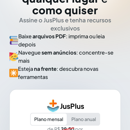
como quiser
Assine o JusPlus e tenha recursos
exclusivos
Baixe
arquivos PDF
: imprima ou leia
depois
Navegue
sem anúncios
: concentre-se
mais
Esteja
na frente
: descubra novas
ferramentas
JusPlus
Plano mensal
Plano anual
de R$
29,50
por