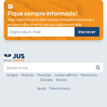
Fique sempre informado!
Seja o primeiro a receber nossas novidades exclusivas e
recentes diretamente em sua caixa de entrada.
Inscrever
Artigos
·
Notícias
·
Petições
·
Jurisprudência
·
Pareceres
·
Fale com a IA
Buscar no Jus
Dúvidas
·
Stories
Ajuda
·
Fale conosco