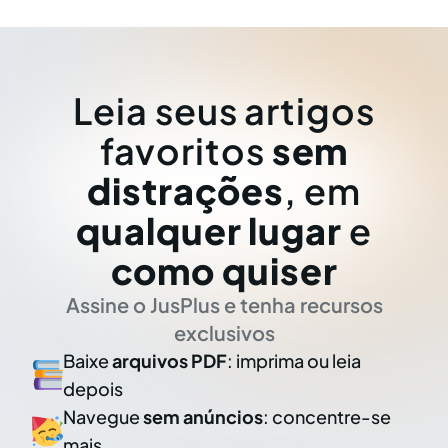
Leia seus artigos
favoritos
sem
distrações
, em
qualquer lugar
e
como quiser
Assine o JusPlus e tenha recursos
exclusivos
Baixe
arquivos PDF
: imprima ou leia
depois
Navegue
sem anúncios
: concentre-se
mais