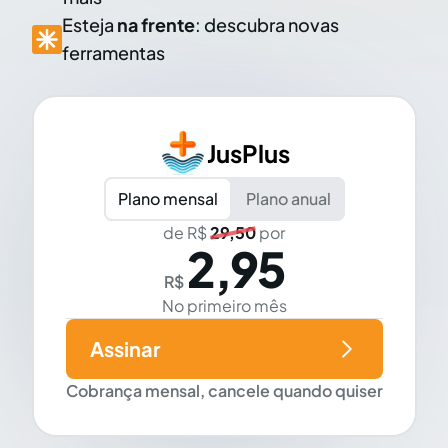
Esteja
na frente
: descubra novas
ferramentas
JusPlus
Plano mensal
Plano anual
de R$
29,50
por
2,95
R$
No primeiro mês
Assinar
Cobrança mensal, cancele quando quiser