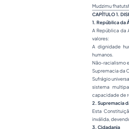
Mudzimu fhatutsh
CAPÍTULO 1. D
1. República da Á
A República da 
valores:
A dignidade hu
humanos.
Não-racialismo 
Supremacia da Co
Sufrágio univers
sistema multipa
capacidade de re
2. Supremacia d
Esta Constituiç
inválida, devend
3. Cidadania