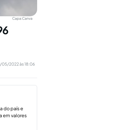
Capa:
Canva
96
8/05/2022 às 18:06
a do país e
a em valores