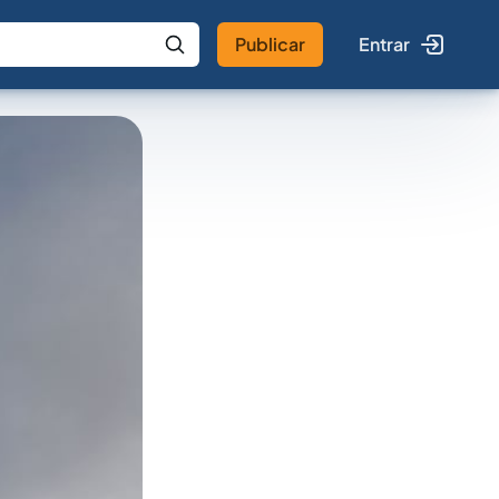
Publicar
Entrar
 IA
Buscar no Jus