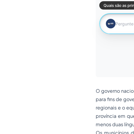
O governo nacion
para fins de gov
regionais e o eq
província em qu
menos duas língua
Os municípios d