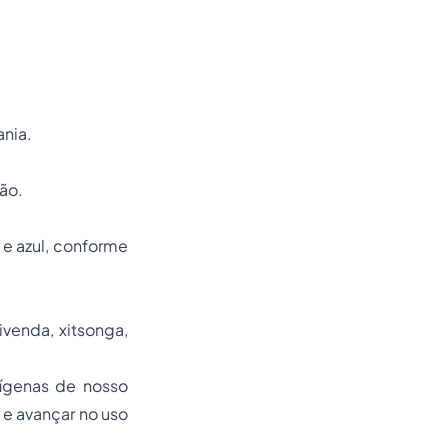
ania.
ão.
 e azul, conforme
ivenda, xitsonga,
dígenas de nosso
 e avançar no uso