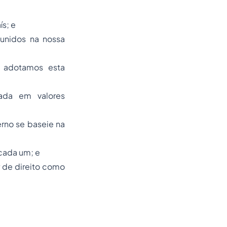
s; e
 unidos na nossa
, adotamos esta
ada em valores
rno se baseie na
 cada um; e
r de direito como