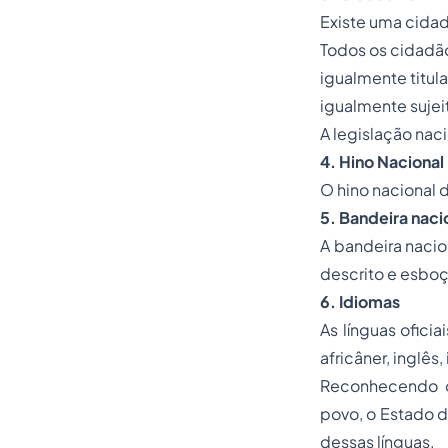
Existe uma cida
Todos os cidadã
igualmente titula
igualmente sujei
A legislação nac
4. Hino Nacional
O hino nacional 
5. Bandeira naci
A bandeira nacio
descrito e esboç
6. Idiomas
As línguas ofici
africâner, inglês,
Reconhecendo o 
povo, o Estado d
dessas línguas.