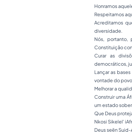
Honramos aqueles
Respeitamos aque
Acreditamos que
diversidade.
Nós, portanto,
Constituição com
Curar as divi
democráticos, ju
Lançar as bases
vontade do povo 
Melhorar a quali
Construir uma Áf
um estado sobera
Que Deus protej
Nkosi Sikelel' iA
Deus seën Suid-A