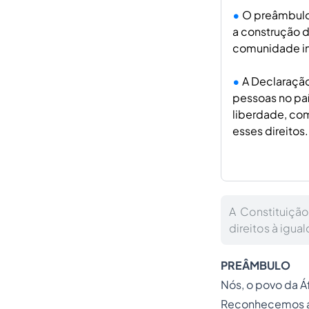
O preâmbulo 
a construção d
comunidade in
A Declaração
pessoas no paí
liberdade, co
esses direitos.
A Constituição
direitos à igua
PREÂMBULO
Nós, o povo da Áf
Reconhecemos as