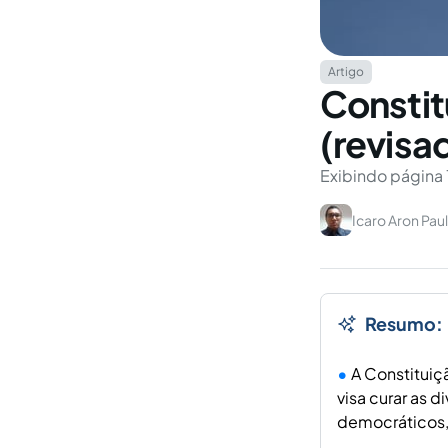
Artigo
Constit
(revisa
Exibindo página 
Icaro Aron Pau
Resumo:
A Constituiçã
visa curar as
democráticos, 