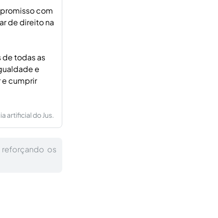
ompromisso com
r de direito na
s de todas as
igualdade e
 e cumprir
artificial do Jus.
, reforçando os