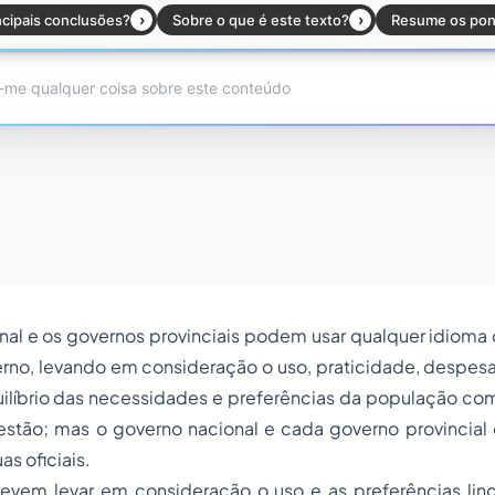
al e os governos provinciais podem usar qualquer idioma o
erno, levando em consideração o uso, praticidade, despesa
uilíbrio das necessidades e preferências da população co
estão; mas o governo nacional e cada governo provincial
s oficiais.
evem levar em consideração o uso e as preferências ling