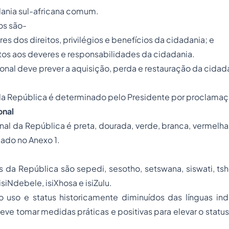
dania sul-africana comum.
os são-
res dos direitos, privilégios e benefícios da cidadania; e
tos aos deveres e responsabilidades da cidadania.
ional deve prever a aquisição, perda e restauração da cidad
da República é determinado pelo Presidente por proclamaç
onal
nal da República é preta, dourada, verde, branca, vermelha
ado no Anexo 1.
ais da República são sepedi, sesotho, setswana, siswati, tsh
 isiNdebele, isiXhosa e isiZulu.
uso e status historicamente diminuídos das línguas in
eve tomar medidas práticas e positivas para elevar o status