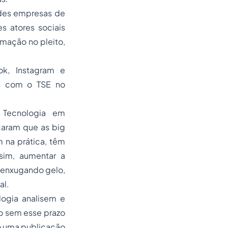
ndes empresas de
 atores sociais
rmação no pleito,
ok, Instagram e
os com o TSE no
 Tecnologia em
caram que as big
 na prática, têm
sim, aumentar a
r enxugando gelo,
al.
ogia analisem e
o sem esse prazo
o uma publicação