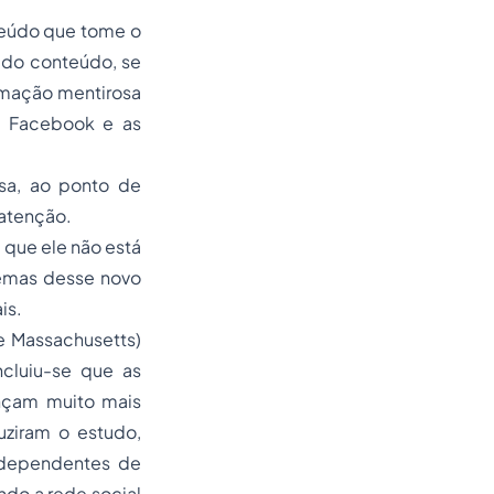
nteúdo que tome o
 do conteúdo, se
ormação mentirosa
o Facebook e as
sa, ao ponto de
 atenção.
 que ele não está
lemas desse novo
is.
de Massachusetts)
ncluiu-se que as
ançam muito mais
uziram o estudo,
independentes de
do a rede social