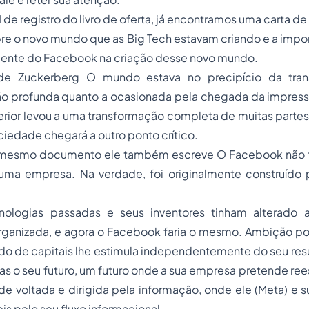
I de registro do livro de oferta, já encontramos uma carta d
bre o novo mundo que as Big Tech estavam criando e a impo
mente do Facebook na criação desse novo mundo.
 de Zuckerberg O mundo estava no precipício da tra
ão profunda quanto a ocasionada pela chegada da impressã
erior levou a uma transformação completa de muitas parte
ciedade chegará a outro ponto crítico.
 mesmo documento ele também escreve O Facebook não f
 uma empresa. Na verdade, foi originalmente construído p
cnologias passadas e seus inventores tinham alterado
rganizada, e agora o Facebook faria o mesmo. Ambição 
 de capitais lhe estimula independentemente do seu resul
s o seu futuro, um futuro onde a sua empresa pretende reesc
 voltada e dirigida pela informação, onde ele (Meta) e s
is pelo seu fluxo informacional.