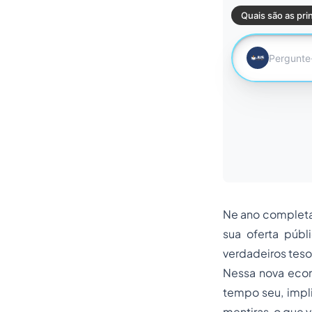
Ne ano completam
sua oferta públ
verdadeiros tes
Nessa nova econ
tempo seu, impl
mentiras, o que v