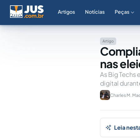
Artigos
Notícias
Peças
Artigo
Complia
nas ele
As Big Techs
digital durant
Charles M. M
Leia nest