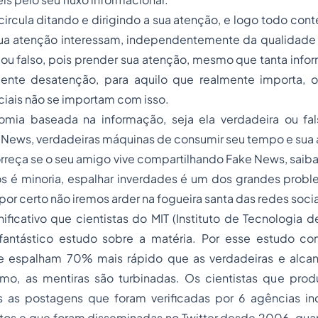
ircula ditando e dirigindo a sua atenção, e logo todo co
ua atenção interessam, independentemente da qualidade
 ou falso, pois prender sua atenção, mesmo que tanta inf
mente desatenção, para aquilo que realmente importa, 
iais não se importam com isso.
mia baseada na informação, seja ela verdadeira ou fal
e News, verdadeiras máquinas de consumir seu tempo e sua
rreça se o seu amigo vive compartilhando Fake News, saiba
s é minoria, espalhar inverdades é um dos grandes prob
por certo não iremos arder na fogueira santa das redes socia
nificativo que cientistas do MIT (Instituto de Tecnologia 
antástico estudo sobre a matéria. Por esse estudo co
 se espalham 70% mais rápido que as verdadeiras e alc
mo, as mentiras são turbinadas. Os cientistas que prod
s as postagens que foram verificadas por 6 agências 
os e que foram disseminadas no Twitter desde 2006, quan