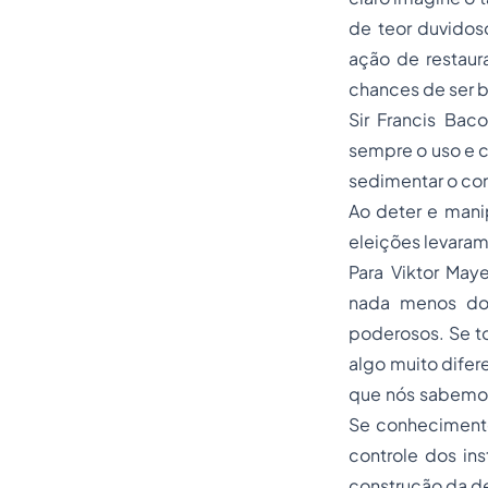
de teor duvidos
ação de restau
chances de ser b
Sir Francis Bac
sempre o uso e 
sedimentar o con
Ao deter e mani
eleições levara
Para Viktor May
nada menos do 
poderosos. Se to
algo muito difer
que nós sabemos
Se conhecimento
controle dos in
construção da d