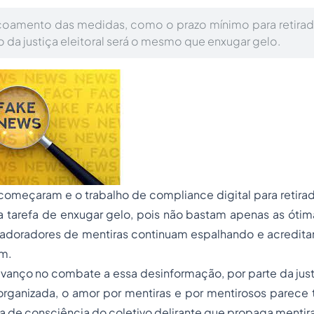
çoamento das medidas, como o prazo mínimo para retira
ho da justiça eleitoral será o mesmo que enxugar gelo.
começaram e o trabalho de compliance digital para retira
 tarefa de enxugar gelo, pois não bastam apenas as ótim
s adoradores de mentiras continuam espalhando e acredita
m.
anço no combate a essa desinformação, por parte da justi
organizada, o amor por mentiras e por mentirosos parece t
ta de consciência do coletivo delirante que propaga mentir