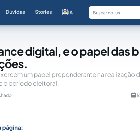
Dúvidas
Stories
IA
Fale com a
nce digital, e o papel das b
ições.
 exercem um papel preponderante na realização 
e o período eleitoral.
achado
1
a página: