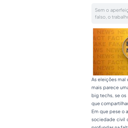
Sem o aperfei
falso, o trabal
As eleições mal 
mais parece uma
big techs, se o
que compartilha
Em que pese o av
sociedade civil 
profundas na fal