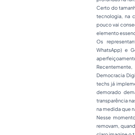
Certo do tamanh
tecnologia, na
pouco vai conseg
elemento essenc
Os representan
WhatsApp) e Go
aperfeiçoamento
Recentemente,
Democracia Digit
techs já implem
demorado demai
transparência na
na medida que n
Nesse momento 
removam, quando
claro imagine o