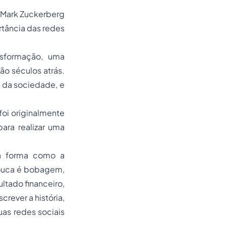
e Mark Zuckerberg
rtância das redes
nsformação, uma
o séculos atrás.
s da sociedade, e
oi originalmente
ara realizar uma
 a forma como a
pouca é bobagem,
tado financeiro,
rever a história,
uas redes sociais