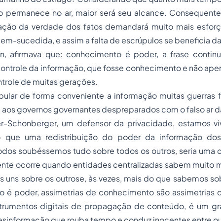
o permanece no ar, maior será seu alcance. Consequent
ração da verdade dos fatos demandará muito mais esfor
em-sucedida, e assim a falta de escrúpulos se beneficia d
on, afirmava que: conhecimento é poder, a frase contin
controle da informação, que fosse conhecimento e não ape
trole de muitas gerações.
pular de forma conveniente a informação muitas guerras 
m aos governos governantes despreparados com o falso ar 
er-Schonberger, um defensor da privacidade, estamos v
que uma redistribuição do poder da informação dos
dos soubéssemos tudo sobre todos os outros, seria uma co
ente ocorre quando entidades centralizadas sabem muito m
 uns sobre os outrose, às vezes, mais do que sabemos s
 é poder, assimetrias de conhecimento são assimetrias 
strumentos digitais de propagação de conteúdo, é um gr
esinformação que rouba tempo e conduz inocentes entre ou