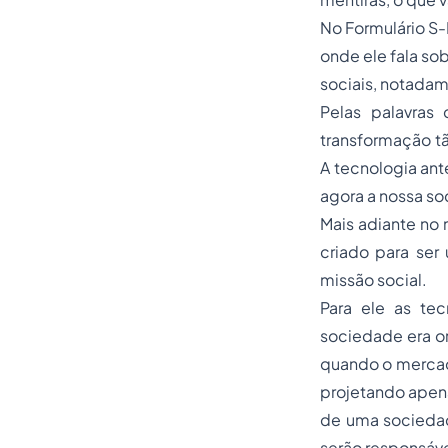
No Formulário S-
onde ele fala so
sociais, notada
Pelas palavras
transformação t
A tecnologia ant
agora a nossa so
Mais adiante no
criado para ser
missão social.
Para ele as te
sociedade era o
quando o mercado
projetando apena
de uma sociedade
serão responsáve