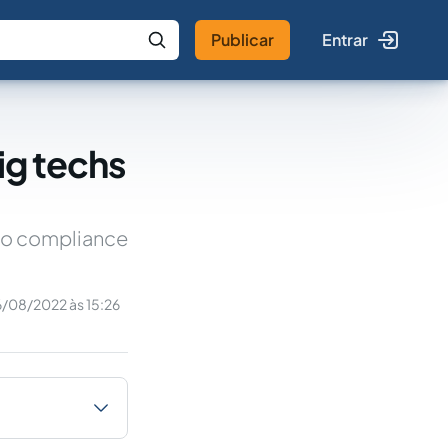
Publicar
Entrar
 IA
Buscar no Jus
ig techs
do compliance
6/08/2022 às 15:26