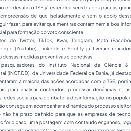
o do desafio o TSE já estendeu seus braços para as gra
 compreensão de que isoladamente e sem o apoio desses
uir fazer, para evitar que mentiras contaminem a boa info
ial para formação do voto consciente.
tes do Twitter, TikTok, Kwai, Telegram, Meta (Facebo
ogle (YouTube), LinkedIn e Spotify já tiveram reunid
 dessas medidas preventivas e corretivas.
 pesquisadores do Instituto Nacional de Ciência &
al (INCT.DD), da Universidade Federal da Bahia, já desta
entaram a maioria das ações acordadas com o TSE, porém
s para analisar conteúdos, processar denúncias e, as
s redes sociais para combater a desinformação, no popula
ão conseguem acompanhar a dinâmica do processo eleitor
não há prazo definido para que as empresas de tecnol
 for o caso, uma postagem com conteúdo enganoso, log
 tamanho do estrago? Considerando que quanto mais temp