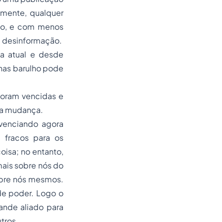
emente, qualquer
ço, e com menos
a desinformação.
ua atual e desde
nas barulho pode
foram vencidas e
da mudança.
ivenciando agora
 fracos para os
isa; no entanto,
ais sobre nós do
obre nós mesmos.
de poder. Logo o
ande aliado para
tros.