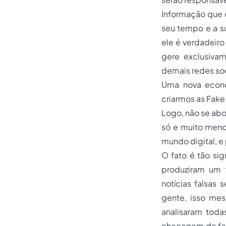
Informação que c
seu tempo e a s
ele é verdadeiro
gere exclusiva
demais redes soc
Uma nova econo
criarmos as Fak
Logo, não se abo
só e muito meno
mundo digital, e 
O fato é tão sig
produziram um f
notícias falsas
gente, isso mes
analisaram toda
checagem de fat