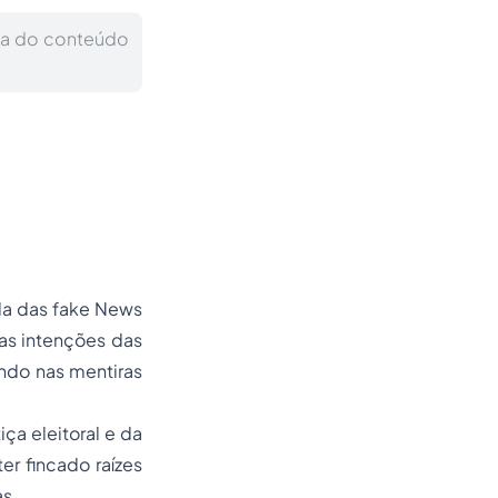
da do conteúdo
da das fake News
as intenções das
ndo nas mentiras
ça eleitoral e da
er fincado raízes
as.