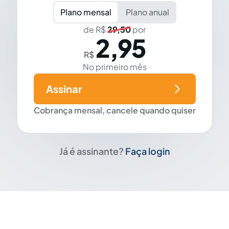
Plano mensal
Plano anual
de R$
29,50
por
2,95
R$
No primeiro mês
Assinar
Cobrança mensal, cancele quando quiser
Já é assinante?
Faça login