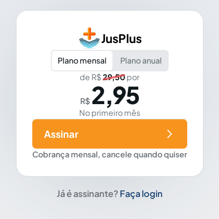
JusPlus
Plano mensal
Plano anual
de R$
29,50
por
2,95
R$
No primeiro mês
Assinar
Cobrança mensal, cancele quando quiser
Já é assinante?
Faça login