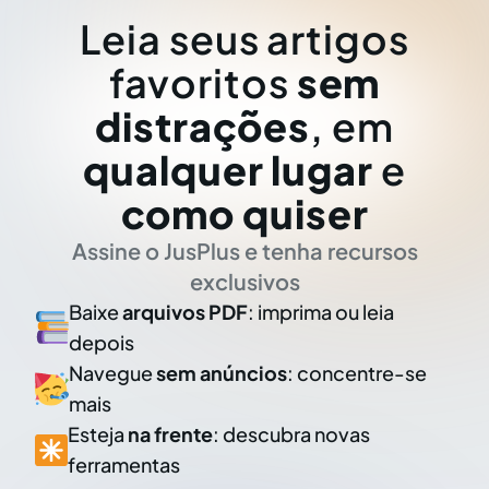
Leia seus artigos
favoritos
sem
distrações
, em
qualquer lugar
e
como quiser
Assine o JusPlus e tenha recursos
exclusivos
Baixe
arquivos PDF
: imprima ou leia
depois
Navegue
sem anúncios
: concentre-se
mais
Esteja
na frente
: descubra novas
ferramentas