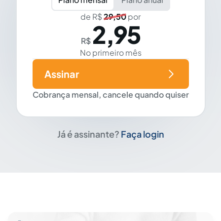
de R$
29,50
por
2,95
R$
No primeiro mês
Assinar
Cobrança mensal, cancele quando quiser
Já é assinante?
Faça login