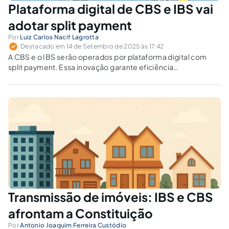
Plataforma digital de CBS e IBS vai
adotar split payment
Por
Luiz Carlos Nacif Lagrotta
Destacado em 14 de Setembro de 2025 às 17:42
A CBS e o IBS serão operados por plataforma digital com
split payment. Essa inovação garante eficiência
arrecadatória ou ameaça a segurança jurídica e o
compliance?
Transmissão de imóveis: IBS e CBS
afrontam a Constituição
Por
Antonio Joaquim Ferreira Custódio