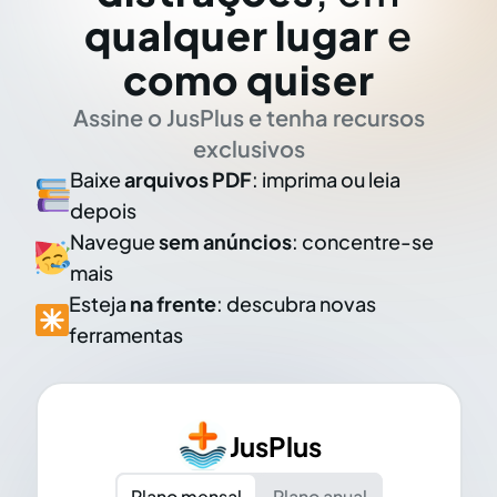
qualquer lugar
e
como quiser
Assine o JusPlus e tenha recursos
exclusivos
Baixe
arquivos PDF
: imprima ou leia
depois
Navegue
sem anúncios
: concentre-se
mais
Esteja
na frente
: descubra novas
ferramentas
JusPlus
Plano mensal
Plano anual