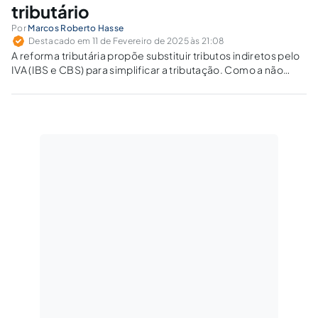
tributário
Por
Marcos Roberto Hasse
Destacado em 11 de Fevereiro de 2025 às 21:08
A reforma tributária propõe substituir tributos indiretos pelo
IVA (IBS e CBS) para simplificar a tributação. Como a não
cumulatividade afetará empresas e consumidores diante de
alíquotas elevadas?