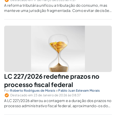
A reforma tributária unificou a tributação do consumo, mas
manteve uma jurisdição fragmentada. Como evitar decisões
conflitantes no contencioso tributário de IBS e CBS?
LC 227/2026 redefine prazos no
processo fiscal federal
Por
Roberto Rodrigues de Morais
e
Pablo Juan Estevam Morais
Destacado em 23 de Janeiro de 2026 às 08:37
A LC 227/2026 alterou a contagem e a duração dos prazos no
processo administrativo fiscal federal, aproximando-os do
CPC e introduzindo dias úteis.