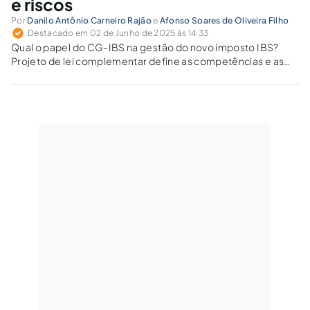
e riscos
Por
Danilo Antônio Carneiro Rajão
e
Afonso Soares de Oliveira Filho
Destacado em 02 de Junho de 2025 às 14:33
Qual o papel do CG-IBS na gestão do novo imposto IBS?
Projeto de lei complementar define as competências e as
diretrizes do Comitê, que enfrenta críticas por possíveis
violações ao pacto federativo.