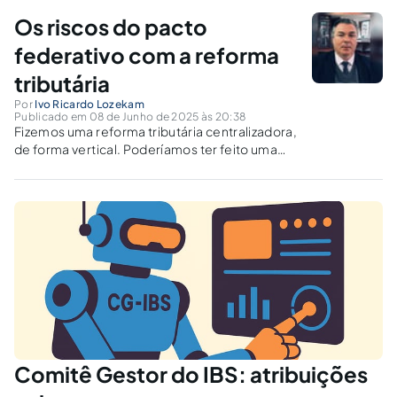
impactos decorrentes dessa jornada
Os riscos do pacto
desafiadora e sobretudo no atual momento,
no qual as atenções...
federativo com a reforma
tributária
Por
Ivo Ricardo Lozekam
Publicado em 08 de Junho de 2025 às 20:38
Fizemos uma reforma tributária centralizadora,
de forma vertical. Poderíamos ter feito uma
reforma unificadora de regras entre todos os
Estados e municípios, de forma horizontal.
Comitê Gestor do IBS: atribuições