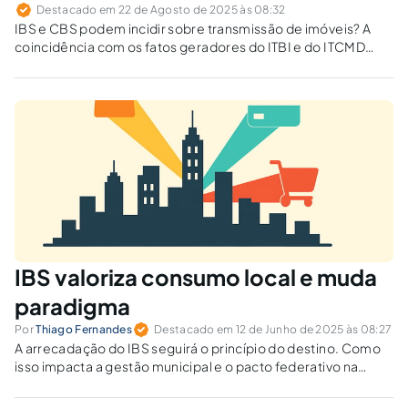
Destacado em 22 de Agosto de 2025 às 08:32
IBS e CBS podem incidir sobre transmissão de imóveis? A
coincidência com os fatos geradores do ITBI e do ITCMD
indica possível bitributação.
IBS valoriza consumo local e muda
paradigma
Por
Thiago Fernandes
Destacado em 12 de Junho de 2025 às 08:27
A arrecadação do IBS seguirá o princípio do destino. Como
isso impacta a gestão municipal e o pacto federativo na
reforma tributária?