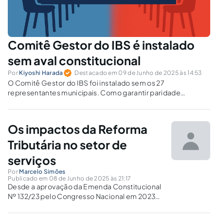
Comitê Gestor do IBS é instalado
sem aval constitucional
Por
Kiyoshi Harada
Destacado em 09 de Junho de 2025 às 14:53
O Comitê Gestor do IBS foi instalado sem os 27
representantes municipais. Como garantir paridade
federativa diante de flagrante afronta constitucional?
Os impactos da Reforma
Tributária no setor de
serviços
Por
Marcelo Simões
Publicado em 08 de Junho de 2025 às 21:17
Desde a aprovação da Emenda Constitucional
Nº 132/23 pelo Congresso Nacional em 2023
que instituiu a Reforma Tributária, muito tem
sido debatido acerca das mudanças e