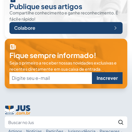
Publique seus artigos
Compartilhe conhecimento e ganhe reconhecimento. É
fácil e rápido!
Colabore
Fique sempre informado!
Seja o primeiro a receber nossas novidades exclusivas e
recentes diretamente em sua caixa de entrada.
Inscrever
Artigos
·
Notícias
·
Petições
·
Jurisprudência
·
Pareceres
·