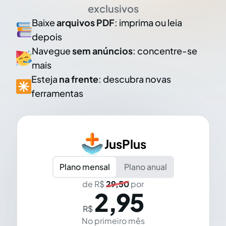
exclusivos
Baixe
arquivos PDF
: imprima ou leia
depois
Navegue
sem anúncios
: concentre-se
mais
Esteja
na frente
: descubra novas
ferramentas
JusPlus
Plano mensal
Plano anual
de R$
29,50
por
2,95
R$
No primeiro mês