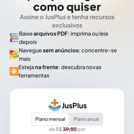
como quiser
Assine o JusPlus e tenha recursos
exclusivos
Baixe
arquivos PDF
: imprima ou leia
depois
Navegue
sem anúncios
: concentre-se
mais
Esteja
na frente
: descubra novas
ferramentas
JusPlus
Plano mensal
Plano anual
de R$
29,50
por