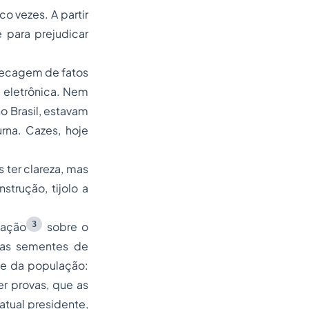
o vezes. A partir
 para prejudicar
checagem de fatos
 eletrônica. Nem
no Brasil, estavam
rna. Cazes, hoje
 ter clareza, mas
trução, tijolo a
3
mação
sobre o
s as sementes de
te da população:
r provas, que as
atual presidente,