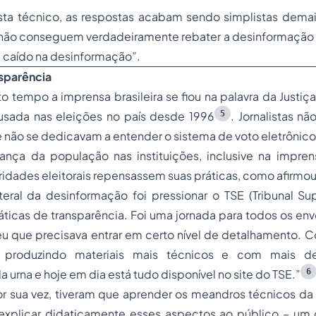
sta técnico, as respostas acabam sendo simplistas demais
 não conseguem verdadeiramente rebater a desinformação 
a caído na desinformação”
.
nsparência
o tempo a imprensa brasileira se fiou na palavra da Justiça
5
 usada nas eleições no país desde 1996
. Jornalistas n
e não se dedicavam a entender o sistema de voto eletrônico
iança da população nas instituições, inclusive na impre
toridades eleitorais repensassem suas práticas, como afirmo
eral da desinformação foi pressionar o TSE (Tribunal Supe
áticas de transparência
.
Foi uma jornada para todos os envo
eu que precisava entrar em certo nível de detalhamento. 
produzindo materiais mais técnicos e com mais de
6
 urna e hoje em dia está tudo disponível no site do TSE.”
por sua vez, tiveram que aprender os meandros técnicos da 
explicar didaticamente esses aspectos ao público – um