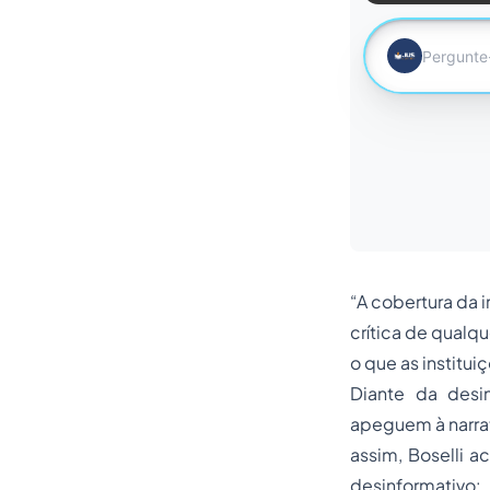
“A cobertura da 
crítica de qualq
o que as institu
Diante da desin
apeguem à narrat
assim, Boselli 
desinformativo: