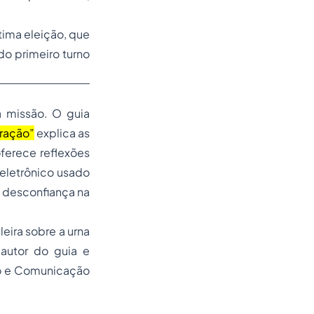
tima eleição, que
do primeiro turno
sa missão. O guia
iração”
explica as
ferece reflexões
eletrônico usado
m desconfiança na
leira sobre a urna
 autor do guia e
o e Comunicação