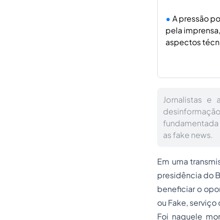
A pressão po
pela imprensa,
aspectos técni
Jornalistas e 
desinformação
fundamentada 
as fake news.
Em uma transmi
presidência do Br
beneficiar o op
ou Fake
, serviç
Foi naquele mo