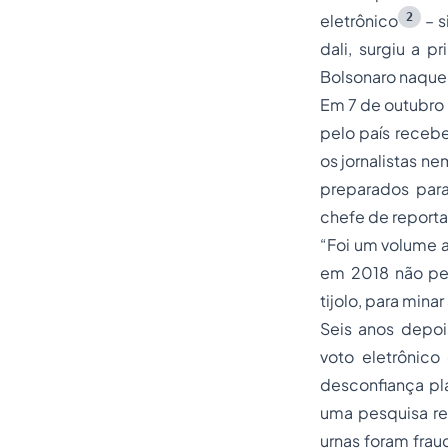
2
eletrônico
– s
dali, surgiu a 
Bolsonaro naquel
Em 7 de outubro 
pelo país receb
os jornalistas ne
preparados para
chefe de repor
“Foi um volume a
em 2018 não per
tijolo, para mina
Seis anos depoi
voto eletrônico
desconfiança pl
uma pesquisa re
urnas foram fra