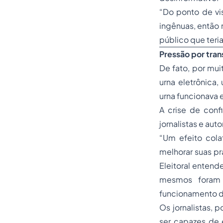
“Do ponto de vi
ingênuas, então
público que teri
Pressão por tra
De fato, por muit
urna eletrônica,
urna funcionava 
A crise de conf
jornalistas e au
“Um efeito colat
melhorar suas pr
Eleitoral entend
mesmos foram 
funcionamento da
Os jornalistas, 
ser capazes de 