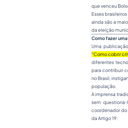
que venceu Bolso
Esses brasileiro
ainda são a maio
da eleição munic
Como fazer uma c
Uma publicação
“Como cobrir cri
diferentes tecn
para contribuir
no Brasil, insti
população.
A imprensa tradic
sem questioná-l
coordenador do
da
Artigo 19
: