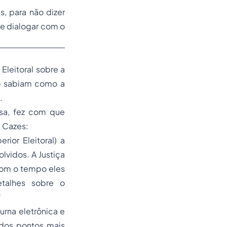
, para não dizer
e dialogar com o
 Eleitoral sobre a
ão sabiam como a
.
nsa, fez com que
u Cazes:
rior Eleitoral) a
lvidos. A Justiça
Com o tempo eles
talhes sobre o
urna eletrônica e
 dos pontos mais