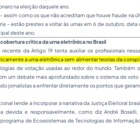
naro na eleição daquele ano.
s – assim como os que não acreditam que houve fraude na úl
ria – estão prestes a voltar às urnas em 6 de outubro, data 
ipal deste ano.
obertura crítica da urna eletrônica no Brasil
 recente da
Artigo 19
tenta auxiliar os profissionais nes
ticamente a urna eletrônica sem alimentar teorias da consp
ologias de votação usadas ao redor do mundo. Também o
 com um debate mais aprofundado sobre o sistema de voto 
gando jornalistas a enfrentar diretamente os pontos que gera
ional tende a incorporar a narrativa da Justiça Eleitoral brasi
a devida e responsavelmente, como diz André Boselli,
 programa de Ecossistemas de Tecnologias de Informaçã