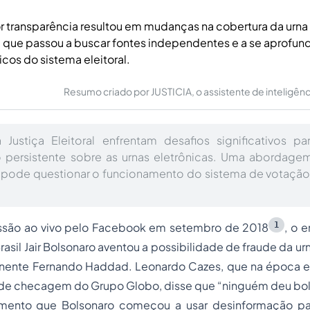
r transparência resultou em mudanças na cobertura da urna 
 que passou a buscar fontes independentes e a se aprofund
cos do sistema eleitoral.
Resumo criado por JUSTICIA, o assistente de inteligência 
a Justiça Eleitoral enfrentam desafios significativos 
 persistente sobre as urnas eletrônicas. Uma abordagem
pode questionar o funcionamento do sistema de votação,
1
ssão ao vivo pelo Facebook em setembro de 2018
, o 
asil Jair Bolsonaro aventou a possibilidade de fraude da ur
onente Fernando Haddad. Leonardo Cazes, que na época e
o de checagem do Grupo Globo, disse que
“ninguém deu bo
mento que Bolsonaro começou a usar desinformação par