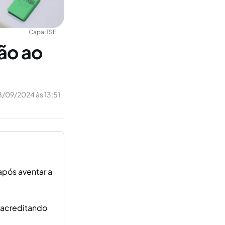
Capa:
TSE
ão ao
8/09/2024 às 13:51
após aventar a
 acreditando