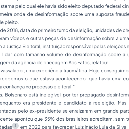
istema pelo qual ele havia sido eleito deputado federal cinc
primeira onda de desinformação sobre uma suposta fraude
e pleito.
de 2018, data do primeiro turno da eleição, unidades de 
eram vídeos e outras peças de desinformação sobre a urna
m a Justiça Eleitoral, instituição responsável pelas eleições 
 lidar com tamanho volume de desinformação sobre a u
tagem da agência de checagem
Aos Fatos
, relatou:
vassalador, uma experiência traumática. Hoje conseguimos
cebemos o que estava acontecendo: que havia uma cons
r a confiança no processo eleitoral.”
s, Bolsonaro está inelegível por ter propagado desinfor
 enquanto era presidente e candidato à reeleição. Ma
antadas pelo ex-presidente se enraizaram em grande par
cente apontou que 35% dos brasileiros acreditam, sem te
4
udadas
em 2022 para favorecer Luiz Inácio Lula da Silva, 