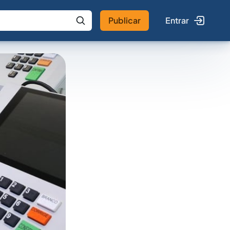
Publicar
Entrar
 IA
Buscar no Jus