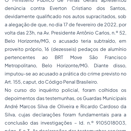
denúncia contra Everton Cristiano dos Santos,
devidamente qualificado nos autos supracitados, sob
a alegação de que, no dia 17 de fevereiro de 2022, por
volta das 23h, na Av. Presidente Antônio Carlos, n.º 52,
Belo Horizonte/MG, o acusado teria subtraído, em
proveito próprio, 16 (dezesseis) pedaços de alumínio
pertencentes ao BRT Move São Francisco
Metropolitano, Belo Horizonte/MG. Diante disso,
imputou-se ao acusado a prática do crime previsto no
Art. 155,
caput
, do Código Penal Brasileiro.
No curso do inquérito policial, foram colhidos os
depoimentos das testemunhas, os Guardas Municipais
André Marcos Silva de Oliveira e Ricardo Cardoso da
Silva, cujas declarações foram fundamentais para a
conclusão das investigações – Id. n.º 9105018003,
págs. 5 e 3. As declarações das testemunhas serviram