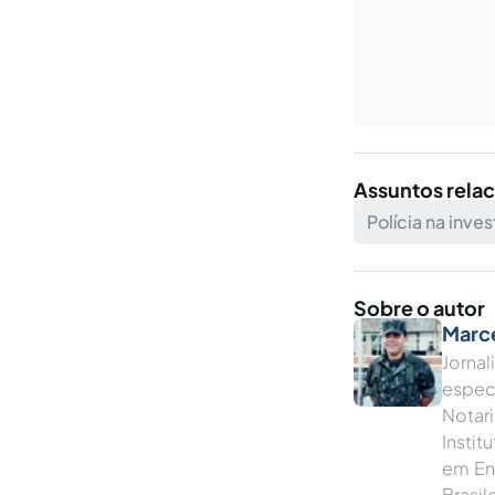
Assuntos rela
Polícia na inve
Sobre o autor
Marc
Jorna
especi
Notari
Instit
em En
Brasi