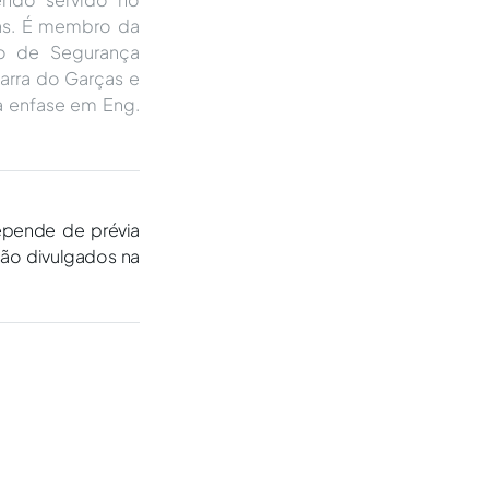
das. É membro da
ro de Segurança
arra do Garças e
ca enfase em Eng.
epende de prévia
são divulgados na