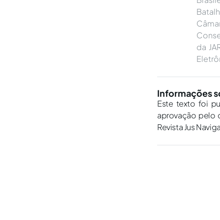
Batal
Câmar
Conse
da JAR
Eletrô
Informações s
Este texto foi p
aprovação pelo c
Revista Jus Navig