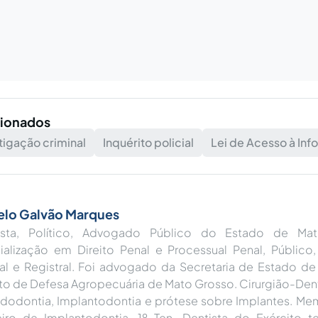
cionados
stigação criminal
Inquérito policial
Lei de Acesso à In
elo Galvão Marques
lista, Político, Advogado Público do Estado de M
alização em Direito Penal e Processual Penal, Público, El
al e Registral. Foi advogado da Secretaria de Estado de
uto de Defesa Agropecuária de Mato Grosso. Cirurgião-Dent
dodontia, Implantodontia e prótese sobre Implantes. M
leiro de Implantodontia. 1º Ten. Dentista do Exército 