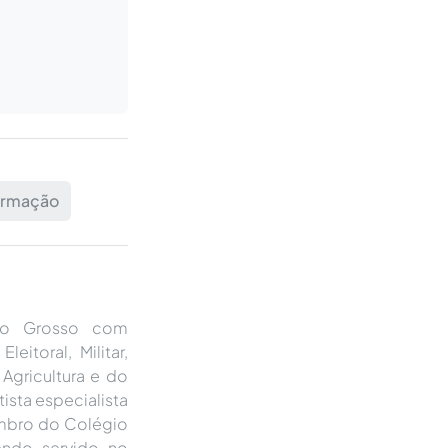
formação
ato Grosso com
eitoral, Militar,
 Agricultura e do
ista especialista
embro do Colégio
tendo servido no