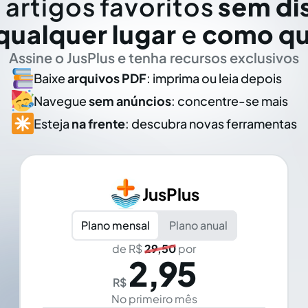
 artigos favoritos
sem di
qualquer lugar
e
como qu
Assine o JusPlus e tenha recursos exclusivos
Baixe
arquivos PDF
: imprima ou leia depois
Navegue
sem anúncios
: concentre-se mais
Esteja
na frente
: descubra novas ferramentas
JusPlus
Plano mensal
Plano anual
de R$
29,50
por
2,95
R$
No primeiro mês