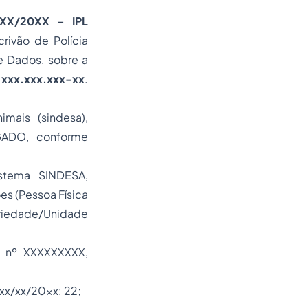
XXX/20XX – IPL
crivão de Polícia
e Dados, sobre a
xxx.xxx.xxx-xx
.
mais (sindesa),
IGADO, conforme
stema SINDESA,
es (Pessoa Física
riedade
/Unidade
l nº XXXXXXXXX,
x/xx/20xx: 22;