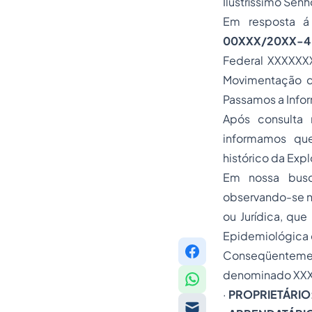
Ilustríssimo Sen
Em resposta á
00XXX/20XX-4
Federal XXXXXXX
Movimentação 
Passamos a Infor
Após consulta 
informamos que
histórico da Ex
Em nossa busc
observando-se na
ou Jurídica, que
Epidemiológica 
Conseqüentemen
denominado XXXX
·
PROPRIETÁRIO