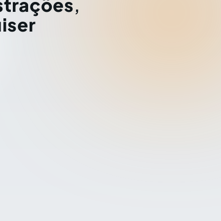
strações
,
iser