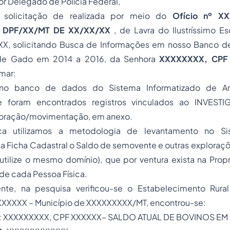
hor Delegado de Polícia Federal,
 solicitação de realizada por meio do
Ofício nº X
 DPF/XX/MT DE XX/XX/XX
, de Lavra do Ilustríssimo Es
X, solicitando Busca de Informações em nosso Banco d
de Gado em 2014 a 2016, da Senhora
XXXXXXXX, CPF 
mar:
no banco de dados do Sistema Informatizado de Ani
 foram encontrados registros vinculados ao INVEST
ploração/movimentação, em anexo.
a utilizamos a metodologia de levantamento no Si
 Ficha Cadastral o Saldo de semovente e outras exploraçõ
 utilize o mesmo domínio), que por ventura exista na
Prop
de cada Pessoa Física.
te, na pesquisa verificou-se o Estabelecimento Rura
XXXX – Município de XXXXXXXXX/MT, encontrou-se:
: XXXXXXXXX, CPF XXXXXX– SALDO ATUAL DE BOVINOS EM x