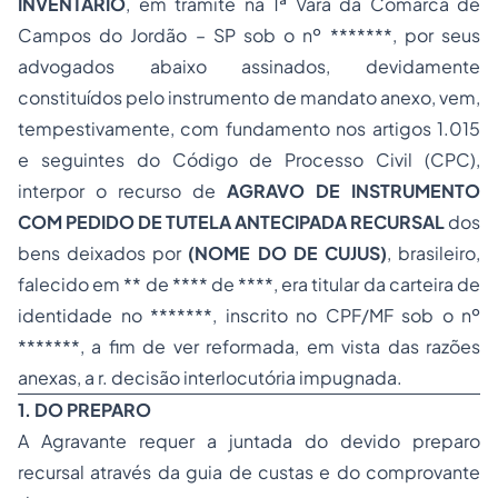
INVENTÁRIO
, em trâmite na 1ª Vara da Comarca de
Campos do Jordão – SP sob o nº *******, por seus
advogados abaixo assinados, devidamente
constituídos pelo instrumento de mandato anexo, vem,
tempestivamente, com fundamento nos artigos 1.015
e seguintes do Código de Processo Civil (CPC),
interpor o recurso de
AGRAVO DE INSTRUMENTO
COM PEDIDO DE TUTELA ANTECIPADA RECURSAL
dos
bens deixados por
(NOME DO DE CUJUS)
, brasileiro,
falecido em ** de **** de ****, era titular da carteira de
identidade no *******, inscrito no CPF/MF sob o nº
*******, a fim de ver reformada, em vista das razões
anexas, a r. decisão interlocutória impugnada.
1. DO PREPARO
A Agravante requer a juntada do devido preparo
recursal através da guia de custas e do comprovante