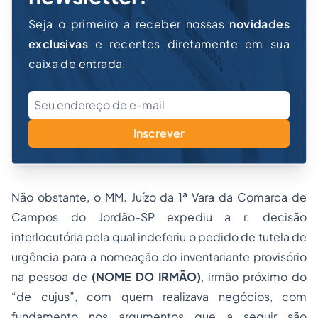
Seja o primeiro a receber nossas
novidades
exclusivas
e recentes diretamente em sua
caixa de entrada.
Inscrever
Não obstante, o MM. Juízo da 1ª Vara da Comarca de
Campos do Jordão-SP expediu a r. decisão
interlocutória pela qual indeferiu o pedido de tutela de
urgência para a nomeação do inventariante provisório
na pessoa de
(NOME DO IRMÃO)
, irmão próximo do
“
de cujus
”, com quem realizava negócios, com
fundamento nos argumentos que a seguir são