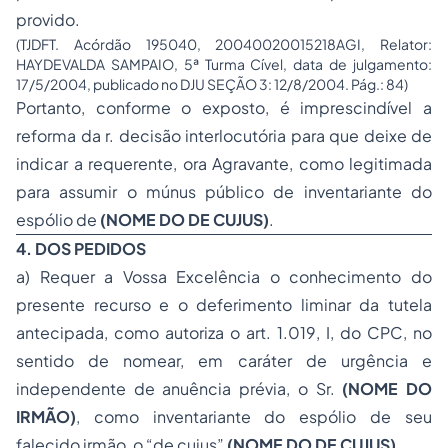
provido.
(TJDFT. Acórdão 195040, 20040020015218AGI, Relator:
HAYDEVALDA SAMPAIO, 5ª Turma Cível, data de julgamento:
17/5/2004, publicado no DJU SEÇÃO 3: 12/8/2004. Pág.: 84)
Portanto, conforme o exposto, é imprescindível a
reforma da r. decisão interlocutória para que deixe de
indicar a requerente, ora Agravante, como legitimada
para assumir o múnus público de inventariante do
espólio de
(NOME DO DE CUJUS)
.
4. DOS PEDIDOS
a) Requer a Vossa Excelência o conhecimento do
presente recurso e o deferimento liminar da tutela
antecipada, como autoriza o art. 1.019, I, do CPC, no
sentido de nomear, em caráter de urgência e
independente de anuência prévia, o Sr.
(NOME DO
IRMÃO)
, como inventariante do espólio de seu
falecido irmão, o “
de cujus
”
(NOME DO DE CUJUS)
.