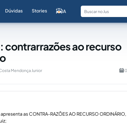
Dúvidas
Stories
IA
Fale com a
 contrarrazões ao recurso
io
 Costa Mendonça Junior
0
 apresenta as CONTRA-RAZÕES AO RECURSO ORDINÁRIO, 
iz;