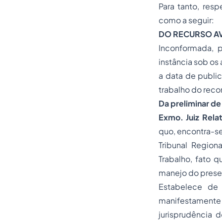
Para tanto, res
como a seguir:
DO RECURSO A
Inconformada, 
instância sob os
a data de publi
trabalho do reco
Da preliminar de
Exmo. Juiz Rela
quo, encontra-se
Tribunal Region
Trabalho, fato q
manejo do prese
Estabelece de
manifestament
jurisprudência d