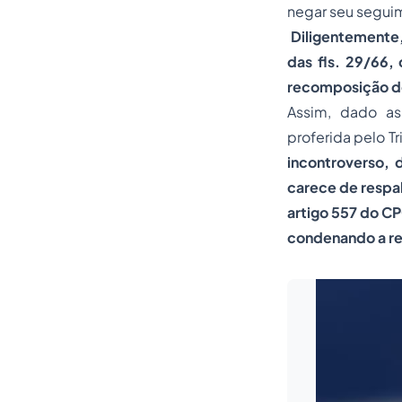
negar seu segui
Diligentemente,
das fls. 29/66,
recomposição de
Assim, dado as 
proferida pelo Tr
incontroverso, 
carece de respal
artigo 557 do C
condenando a re