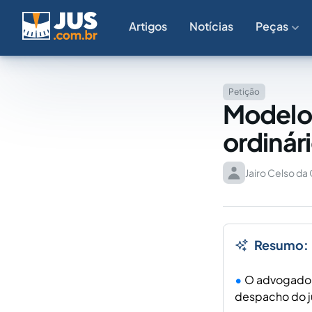
Artigos
Notícias
Peças
Petição
Modelo:
ordinár
Jairo Celso da
Resumo:
O advogado
despacho do ju