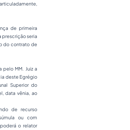
articuladamente,
nça de primeira
 prescrição seria
o do contrato de
a pelo MM. Juiz a
cia deste Egrégio
unal Superior do
l, data vênia, ao
ndo de recurso
 súmula ou com
 poderá o relator