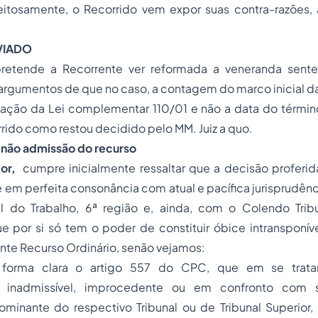
peitosamente, o Recorrido vem expor suas contra-razões, 
VIADO
pretende a Recorrente ver reformada a veneranda sente
 argumentos de que no caso, a contagem do marco inicial da
cação da Lei complementar 110/01 e não a data do términ
rrido como restou decidido pelo MM. Juiz a quo.
 não admissão do recurso
tor,
cumpre inicialmente ressaltar que a decisão proferid
 em perfeita consonância com atual e pacífica jurisprudên
al do Trabalho, 6ª região e, ainda, com o Colendo Trib
ue por si só tem o poder de constituir óbice intransponíve
nte Recurso Ordinário, senão vejamos:
 forma clara o artigo 557 do CPC, que em se trata
e inadmissível, improcedente ou em confronto com
ominante do respectivo Tribunal ou de Tribunal Superior,