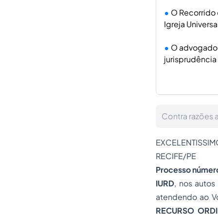
O Recorrido 
Igreja Univers
O advogado 
jurisprudência
Contra razões a
EXCELENTISSI
RECIFE/PE
Processo número:
IURD
, nos autos
atendendo ao Vo
RECURSO ORDI