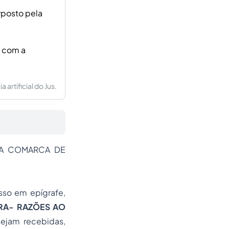
rposto pela
a com a
artificial do Jus.
DA COMARCA DE
sso em epígrafe,
RA- RAZÕES AO
ejam recebidas,