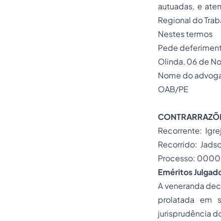
autuadas, e ate
Regional do Trab
Nestes termos
Pede deferiment
Olinda, 06 de N
Nome do advog
OAB/PE
CONTRARRAZÕE
Recorrente: Igre
Recorrido: Jadso
Processo: 0000
Eméritos Julgad
A veneranda deci
prolatada em s
jurisprudência do