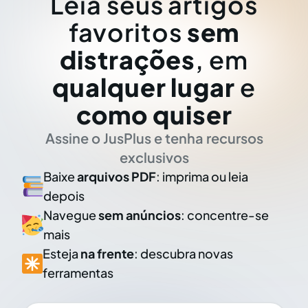
Leia seus artigos
favoritos
sem
distrações
, em
qualquer lugar
e
como quiser
Assine o JusPlus e tenha recursos
exclusivos
Baixe
arquivos PDF
: imprima ou leia
depois
Navegue
sem anúncios
: concentre-se
mais
Esteja
na frente
: descubra novas
ferramentas