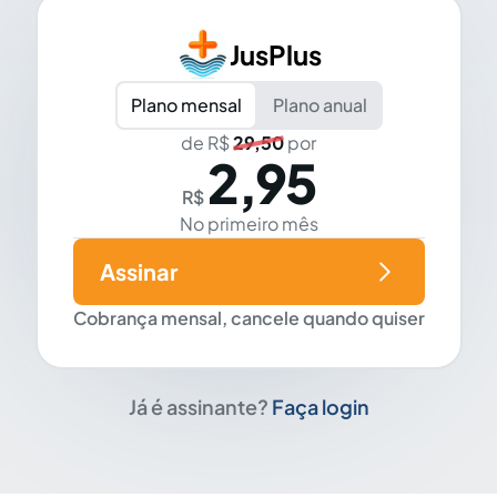
JusPlus
Plano mensal
Plano anual
de R$
29,50
por
2,95
R$
No primeiro mês
Assinar
Cobrança mensal, cancele quando quiser
Já é assinante?
Faça login