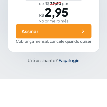
de R$
29,50
por
2,95
R$
No primeiro mês
Assinar
Cobrança mensal, cancele quando quiser
Já é assinante?
Faça login