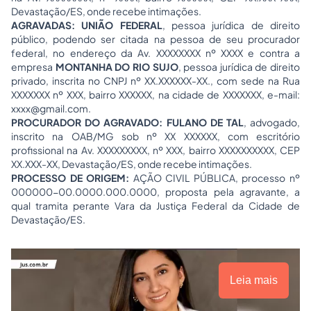
Devastação/ES, onde recebe intimações.
AGRAVADAS: UNIÃO FEDERAL
, pessoa jurídica de direito
público, podendo ser citada na pessoa de seu procurador
federal, no endereço da Av. XXXXXXXX nº XXXX e contra a
empresa
MONTANHA DO RIO SUJO
, pessoa jurídica de direito
privado, inscrita no CNPJ nº XX.XXXXXX-XX., com sede na Rua
XXXXXXX nº XXX, bairro XXXXXX, na cidade de XXXXXXX, e-mail:
xxxx@gmail.com
.
PROCURADOR DO AGRAVADO: FULANO DE TAL
, advogado,
inscrito na OAB/MG sob nº XX XXXXXX, com escritório
profissional na Av. XXXXXXXXX, nº XXX, bairro XXXXXXXXXX, CEP
XX.XXX-XX, Devastação/ES, onde recebe intimações.
PROCESSO DE ORIGEM:
AÇÃO CIVIL PÚBLICA, processo nº
000000-00.0000.000.0000, proposta pela agravante, a
qual tramita perante Vara da Justiça Federal da Cidade de
Devastação/ES.
Leia mais