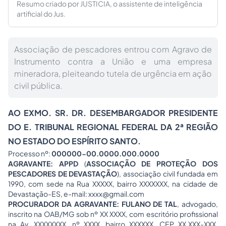
Resumo criado por JUSTICIA, o assistente de inteligência
artificial do Jus.
Associação de pescadores entrou com Agravo de
Instrumento contra a União e uma empresa
mineradora, pleiteando tutela de urgência em ação
civil pública.
AO EXMO. SR. DR. DESEMBARGADOR PRESIDENTE
DO E. TRIBUNAL REGIONAL FEDERAL DA 2ª REGIÃO
NO ESTADO DO ESPÍRITO SANTO.
Processo nº:
000000-00.0000.000.0000
AGRAVANTE: APPD
(
ASSOCIAÇÃO DE PROTEÇÃO DOS
PESCADORES DE DEVASTAÇÃO
), associação civil fundada em
1990, com sede na Rua XXXXX, bairro XXXXXXX, na cidade de
Devastação-ES, e-mail:
xxxx@gmail.com
PROCURADOR DA AGRAVANTE:
FULANO DE TAL
, advogado,
inscrito na OAB/MG sob nº XX XXXX, com escritório profissional
na Av. XXXXXXXX, nº XXXX, bairro XXXXXX, CEP XX.XXX-XXX,