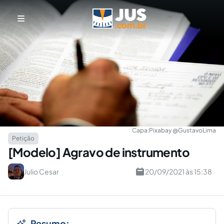
Capa:
Pixabay @GustavoLima
Petição
[Modelo] Agravo de instrumento
Julio Cesar
20/09/2021 às 15:38
Resumo: