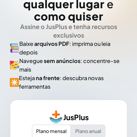
qualquer lugar
e
como quiser
Assine o JusPlus e tenha recursos
exclusivos
Baixe
arquivos PDF
: imprima ou leia
depois
Navegue
sem anúncios
: concentre-se
mais
Esteja
na frente
: descubra novas
ferramentas
JusPlus
Plano mensal
Plano anual