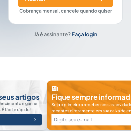
Cobrança mensal, cancele quando quiser
Já é assinante?
Faça login
seus artigos
Fique sempre informad
nhecimento e ganhe
Seja o primeiro a receber nossas novidade
 fácil e rápido!
recentes diretamente em sua caixa de en