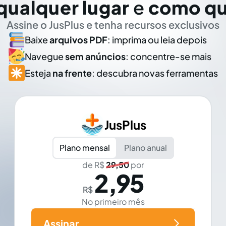
qualquer lugar
e
como qu
Assine o JusPlus e tenha recursos exclusivos
Baixe
arquivos PDF
: imprima ou leia depois
Navegue
sem anúncios
: concentre-se mais
Esteja
na frente
: descubra novas ferramentas
JusPlus
Plano mensal
Plano anual
de R$
29,50
por
2,95
R$
No primeiro mês
Assinar