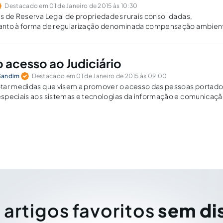
Destacado em 01 de Janeiro de 2015 às 10:30
s de Reserva Legal de propriedades rurais consolidadas,
nto à forma de regularização denominada compensação ambient
 novo regramento introduzido pela Lei 12.651/12.
 acesso ao Judiciário
Sandim
Destacado em 01 de Janeiro de 2015 às 09:00
tar medidas que visem a promover o acesso das pessoas portado
speciais aos sistemas e tecnologias da informação e comunicaçã
a livre e independente, a fim de que possam exercer autonoma
ssional.
 artigos favoritos
sem di