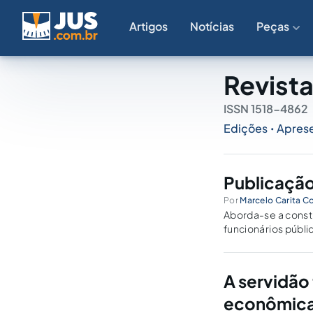
Artigos
Notícias
Peças
Revista
ISSN 1518-4862
Edições
Apres
•
Publicação
Por
Marcelo Carita Co
Aborda-se a const
funcionários públic
privacidade precis
A servidão
econômica 