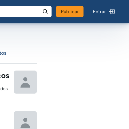
Publicar
Entrar
 IA
Buscar no Jus
tos
cos
 dos
o