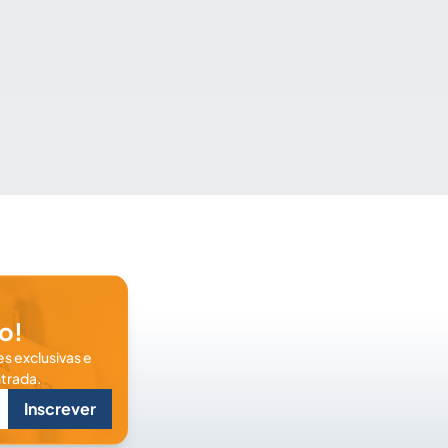
o!
s exclusivas e
trada.
Inscrever