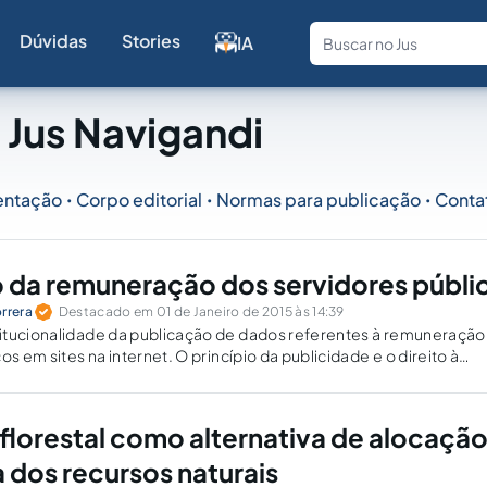
Dúvidas
Stories
IA
Fale com a
 Jus Navigandi
entação
Corpo editorial
Normas para publicação
Conta
•
•
•
 da remuneração dos servidores públi
rrera
Destacado em 01 de Janeiro de 2015 às 14:39
itucionalidade da publicação de dados referentes à remuneração
os em sites na internet. O princípio da publicidade e o direito à
am ser conciliados.
 florestal como alternativa de alocaçã
dos recursos naturais