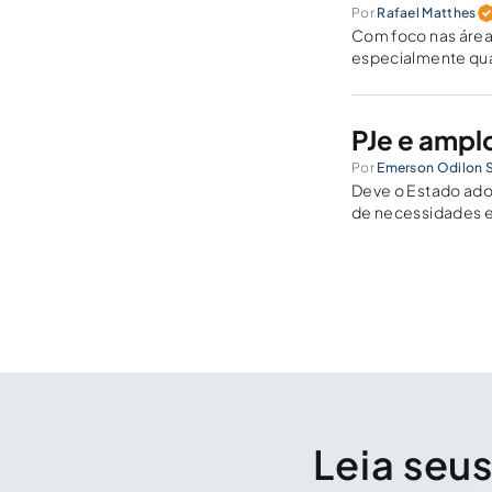
Por
Rafael Matthes
Com foco nas área
especialmente qua
texto baseia-se no
PJe e amplo
Por
Emerson Odilon 
Deve o Estado ado
de necessidades e
sobretudo de form
sua atividade profi
Leia seus