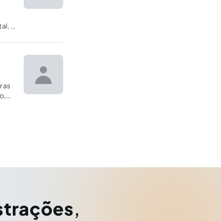
al, o
ras
o,
mente
strações
,