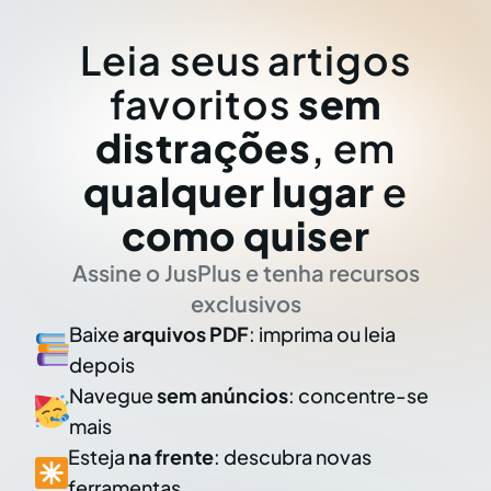
Leia seus artigos
favoritos
sem
distrações
, em
qualquer lugar
e
como quiser
Assine o JusPlus e tenha recursos
exclusivos
Baixe
arquivos PDF
: imprima ou leia
depois
Navegue
sem anúncios
: concentre-se
mais
Esteja
na frente
: descubra novas
ferramentas