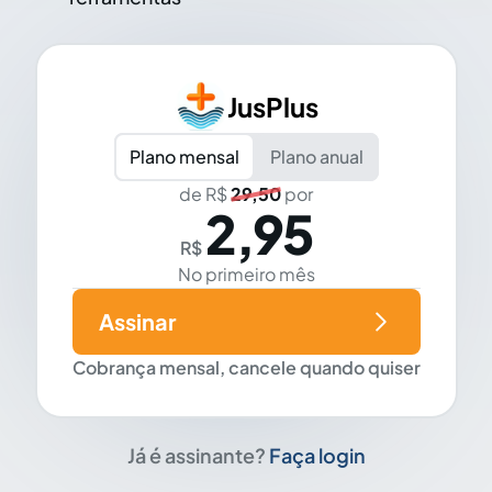
JusPlus
Plano mensal
Plano anual
de R$
29,50
por
2,95
R$
No primeiro mês
Assinar
Cobrança mensal, cancele quando quiser
Já é assinante?
Faça login