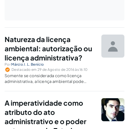
Natureza da licença
ambiental: autorização ou
licença administrativa?
Por
Márcio J. L. Benício
Destacado em 29 de Agosto de 2016 às 16:10
Somente se considerada como licença
administrativa, a licença ambiental pode
propiciar segurança, não podendo ser
invalidada por oportunidade e conveniência
pública ou deixar de ser renovada com base
A imperatividade como
neste fundamento.
atributo do ato
administrativo e o poder