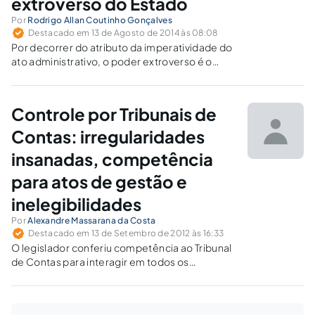
extroverso do Estado
Por
Rodrigo Allan Coutinho Gonçalves
Destacado em 13 de Agosto de 2014 às 08:08
Por decorrer do atributo da imperatividade do
ato administrativo, o poder extroverso é o
poder que o Estado possui de constituir,
unilateralmente, obrigações para terceiros,
extravasando seus próprios limites, tendo
Controle por Tribunais de
como principal característica a possibilidade
de impor seus atos independentemente da
Contas: irregularidades
concordância do particular.
insanadas, competência
para atos de gestão e
inelegibilidades
Por
Alexandre Massarana da Costa
Destacado em 13 de Setembro de 2012 às 16:33
O legislador conferiu competência ao Tribunal
de Contas para interagir em todos os
procedimentos de fiscalização de contas
públicas, diferenciando apenas a intensidade
ou extensão com que isso se dará, variando da