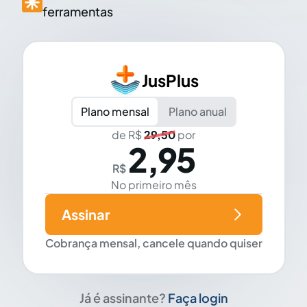
ferramentas
JusPlus
Plano mensal
Plano anual
de R$
29,50
por
2,95
R$
No primeiro mês
Assinar
Cobrança mensal, cancele quando quiser
Já é assinante?
Faça login