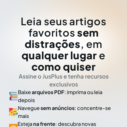
Leia seus artigos
favoritos
sem
distrações
, em
qualquer lugar
e
como quiser
Assine o JusPlus e tenha recursos
exclusivos
Baixe
arquivos PDF
: imprima ou leia
depois
Navegue
sem anúncios
: concentre-se
mais
Esteja
na frente
: descubra novas