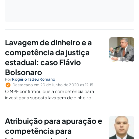
Lavagem de dinheiro e a
competência da justiça
estadual: caso Flávio
Bolsonaro
Por
Rogério Tadeu Romano
Destacado em 20 de Junho de 2020 às 12:15
O MPF confirmou que a competência para
investigar a suposta lavagem de dinheiro
cometida pelo senador Flávio Bolsonaro, em
transações imobiliárias, é do MP estadual do
Rio de Janeiro. Por quê?
Atribuição para apuração e
competência para