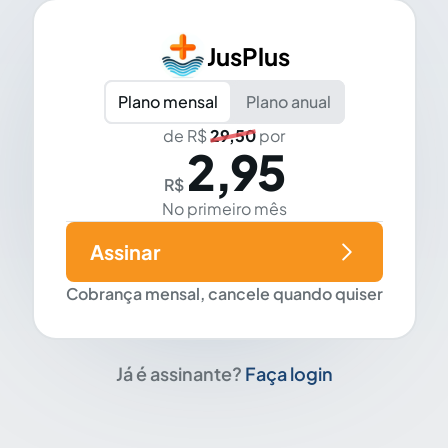
JusPlus
Plano mensal
Plano anual
de R$
29,50
por
2,95
R$
No primeiro mês
Assinar
Cobrança mensal, cancele quando quiser
Já é assinante?
Faça login