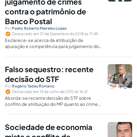
julgamento de crimes
contra o patrimônio de
Banco Postal
Por
Pedro Roberto Meireles Lopes
Destacado em 01 de Dezembro de 2018 às 17:49
Esclarece-se acerca da atribuição da
apuração e competência para julgamento dos
crimes cometidos em detrimento de bens do
Banco Postal, levando-se em conta a
ocorrência ou não de prejuízo relevante aos
Falso sequestro: recente
Correios.
decisão do STF
Por
Rogério Tadeu Romano
Destacado em 14 de Julho de 2015 às 16:21
Aborda-se recente decisão do STF sobre
conflito de atribuição do MP quanto ao crime
de "falso sequestro".
Sociedade de economia
mista e conflito de