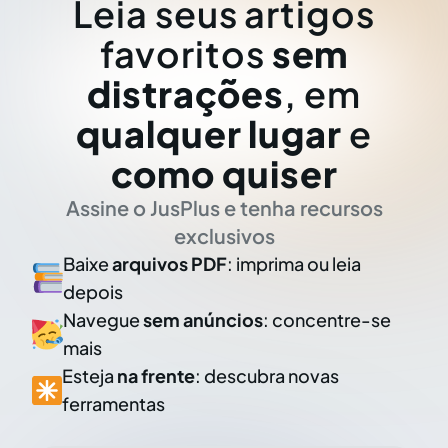
Leia seus artigos
favoritos
sem
distrações
, em
qualquer lugar
e
como quiser
Assine o JusPlus e tenha recursos
exclusivos
Baixe
arquivos PDF
: imprima ou leia
depois
Navegue
sem anúncios
: concentre-se
mais
Esteja
na frente
: descubra novas
ferramentas