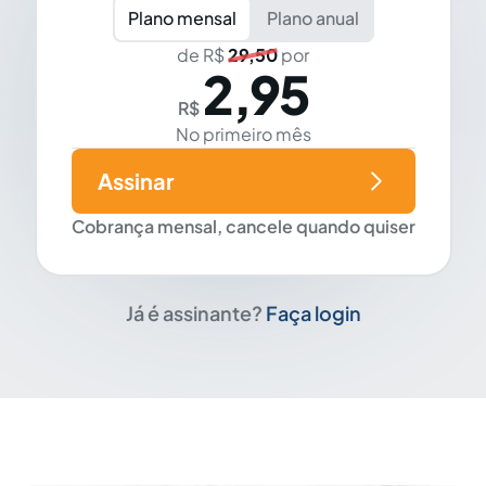
Plano mensal
Plano anual
de R$
29,50
por
2,95
R$
No primeiro mês
Assinar
Cobrança mensal, cancele quando quiser
Já é assinante?
Faça login