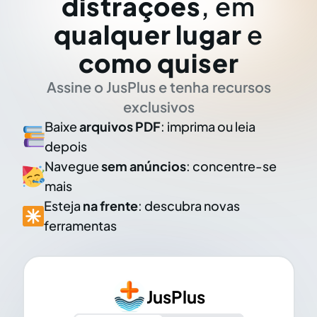
distrações
, em
qualquer lugar
e
como quiser
Assine o JusPlus e tenha recursos
exclusivos
Baixe
arquivos PDF
: imprima ou leia
depois
Navegue
sem anúncios
: concentre-se
mais
Esteja
na frente
: descubra novas
ferramentas
JusPlus