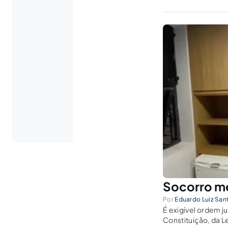
Socorro mé
Por
Eduardo Luiz San
É exigível ordem j
Constituição, da L