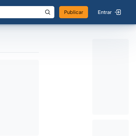
Publicar
Entrar
 IA
Buscar no Jus