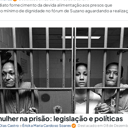
diato fornecimento da devida alimentação aos presos que
mínimo de dignidade no fórum de Suzano aguardando a realiza
lher na prisão: legislação e políticas
Dias Castro
e
Éricka Maria Cardoso Soares
Destacado em 08 de Dezembro