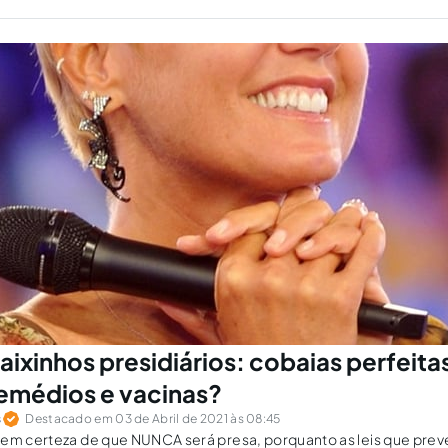
pena de responsabilidade.
aixinhos presidiários: cobaias perfeita
remédios e vacinas?
s
Destacado em 03 de Abril de 2021 às 08:45
tem certeza de que NUNCA será presa, porquanto as leis que pre