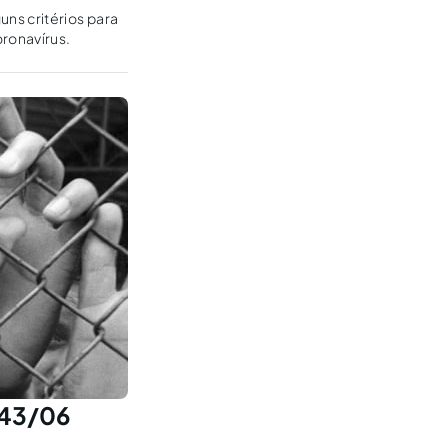
ns critérios para
oronavírus.
343/06