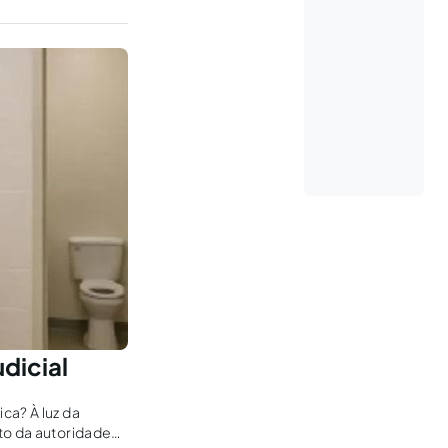
dicial
ca? À luz da
to da autoridade