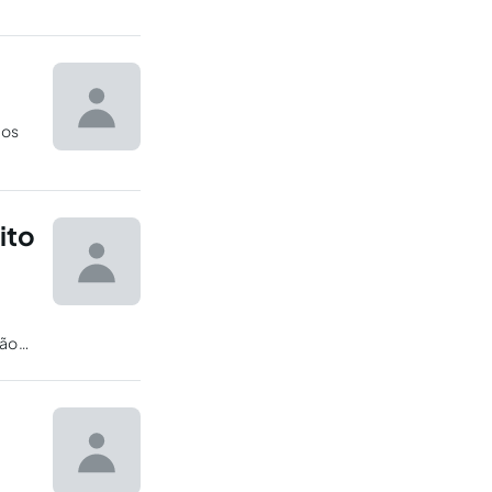
ios
ito
s
rão