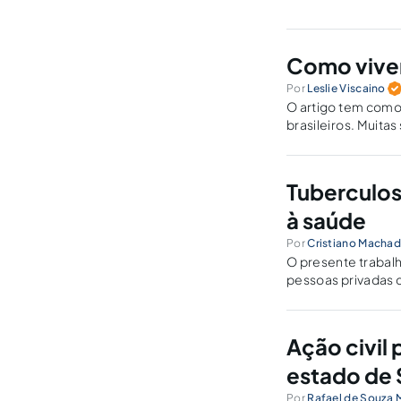
Como vivem
Por
Leslie Viscaino
O artigo tem como 
brasileiros. Muita
situações degrada
Tuberculose
à saúde
Por
Cristiano Macha
O presente trabalh
pessoas privadas d
decorrentes desse
Ação civil
estado de 
Por
Rafael de Souza 