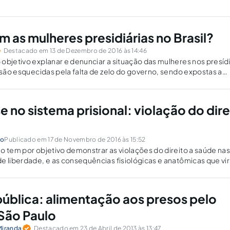
 as mulheres presidiárias no Brasil?
Destacado em 13 de Dezembro de 2016 às 14:46
objetivo explanar e denunciar a situação das mulheres nos presíd
s são esquecidas pela falta de zelo do governo, sendo expostas a
ntes, humilhantes e desumanas.
 no sistema prisional: violação do dire
do
Publicado em 17 de Novembro de 2016 às 15:52
o tem por objetivo demonstrar as violações do direito a saúde na
e liberdade, e as consequências fisiológicas e anatômicas que vi
 contato com o bacilo da tuberculose.
 pública: alimentação aos presos pelo
São Paulo
Miranda
Destacado em 23 de Abril de 2013 às 13:47