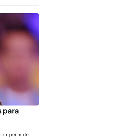
s para
veem penas de