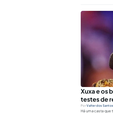
custodiante, sob 
Xuxa e os b
testes de 
Por
Valter dos Santo
Há uma casta que 