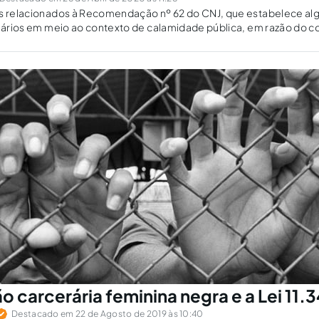
s relacionados à Recomendação nº 62 do CNJ, que estabelece algu
diários em meio ao contexto de calamidade pública, em razão do c
o carcerária feminina negra e a Lei 11.
Destacado em 22 de Agosto de 2019 às 10:40