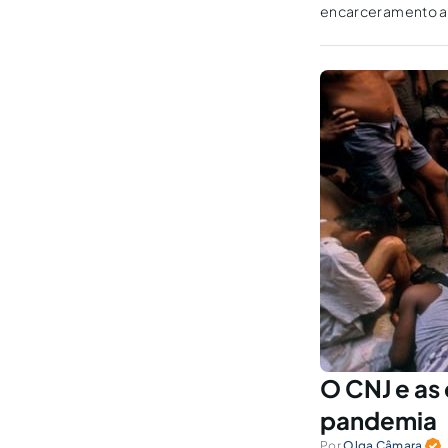
encarceramento a 
inferior. Humanos,
O CNJ e as
pandemia
Por
Olga Câmara