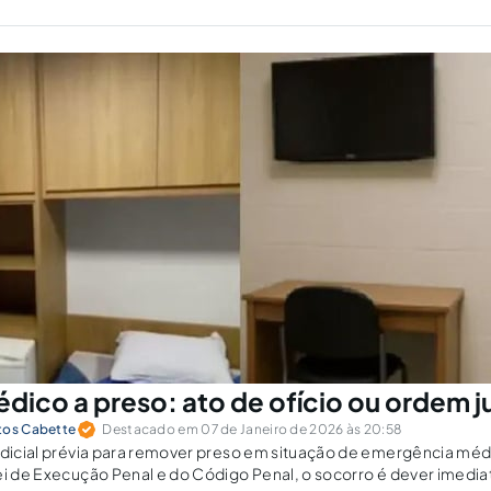
dico a preso: ato de ofício ou ordem ju
tos Cabette
Destacado em 07 de Janeiro de 2026 às 20:58
udicial prévia para remover preso em situação de emergência médi
ei de Execução Penal e do Código Penal, o socorro é dever imedia