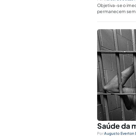
Objetiva-se o ime
permanecem sem o 
da audiência.
Saúde da mu
Por
Augusto Everton 