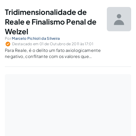
fundamentadora da teoria do crime.
Tridimensionalidade de
Reale e Finalismo Penal de
Welzel
Por
Marcelo Pichioli da Silveira
Destacado em 01 de Outubro de 2011 às 17:01
Para Reale, é o delito um fato axiologicamente
negativo, conflitante com os valores que
dominam uma determinada legislação, o que
é equivalente à Jurisprudência dos valores,
seguida por Welzel.