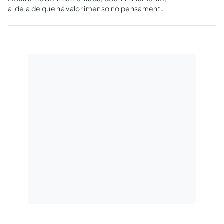
a ideia de que há valor imenso no pensamento
dogmático jurídico-penal de índole
sistematizadora.