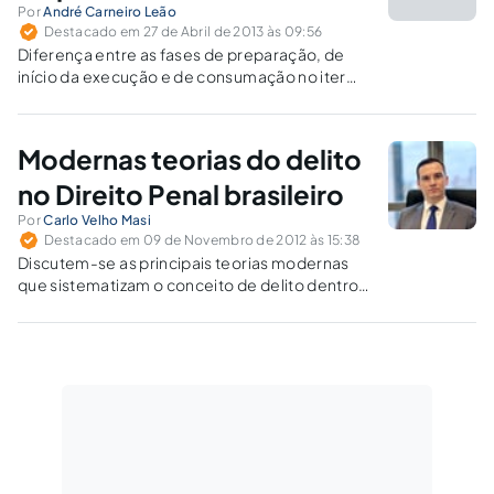
Por
André Carneiro Leão
Destacado em 27 de Abril de 2013 às 09:56
Diferença entre as fases de preparação, de
início da execução e de consumação no iter
criminis para subtração da res furtiva no crime
de furto.
Modernas teorias do delito
no Direito Penal brasileiro
Por
Carlo Velho Masi
Destacado em 09 de Novembro de 2012 às 15:38
Discutem-se as principais teorias modernas
que sistematizam o conceito de delito dentro
de diferentes contextos de evolução da
sociedade contemporânea e suas
receptividades pelo Direito Penal brasileiro.