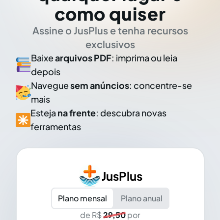
como quiser
Assine o JusPlus e tenha recursos
exclusivos
Baixe
arquivos PDF
: imprima ou leia
depois
Navegue
sem anúncios
: concentre-se
mais
Esteja
na frente
: descubra novas
ferramentas
JusPlus
Plano mensal
Plano anual
de R$
29,50
por