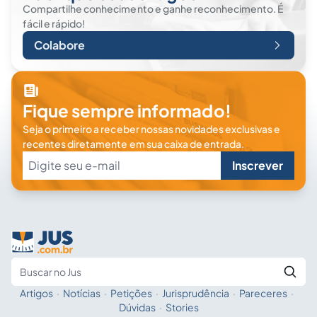
Compartilhe conhecimento e ganhe reconhecimento. É
fácil e rápido!
Colabore
Fique sempre informado!
Seja o primeiro a receber nossas novidades exclusivas e
recentes diretamente em sua caixa de entrada.
Inscrever
Artigos
·
Notícias
·
Petições
·
Jurisprudência
·
Pareceres
·
Fale com a IA
Buscar no Jus
Dúvidas
·
Stories