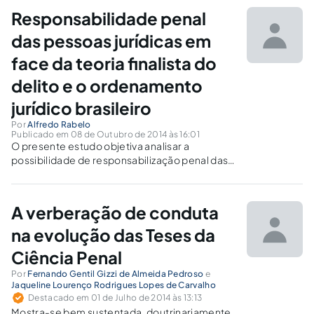
Responsabilidade penal
das pessoas jurídicas em
face da teoria finalista do
delito e o ordenamento
jurídico brasileiro
Por
Alfredo Rabelo
Publicado em 08 de Outubro de 2014 às 16:01
O presente estudo objetiva analisar a
possibilidade de responsabilização penal das
pessoas jurídicas através da Teoria Finalista do
Delito e seus consequentes elementos
estruturantes.
A verberação de conduta
na evolução das Teses da
Ciência Penal
Por
Fernando Gentil Gizzi de Almeida Pedroso
e
Jaqueline Lourenço Rodrigues Lopes de Carvalho
Destacado em 01 de Julho de 2014 às 13:13
Mostra-se bem sustentada, doutrinariamente,