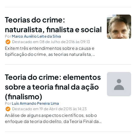
Teorias do crime:
naturalista, finalista e social
Por
Marco Aurélio Leite da Silva
Destacado em 08 de Julho de 2016 às 09:13
Exitem três entendimentos sobre a causa e
tipificação do crime, as teorias naturalista,
finalista e social da ação. Resumem-se os três
a partir do resgate de doutrinadores
brasileiros, ilustrando com situações práticas.
Teoria do crime: elementos
sobre a teoria final da ação
(finalismo)
Por
Luís Armando Pereira Lima
Destacado em 19 de Abril de 2015 às 14:23
Análise de alguns aspectos científicos, sob o
enfoque da teoria do delito, da Teoria Final da
Ação (Finalismo).