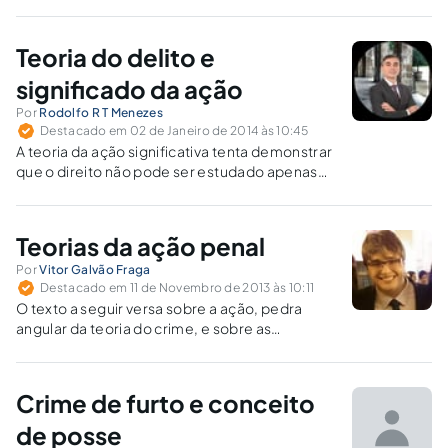
Teoria do delito e
significado da ação
Por
Rodolfo R T Menezes
Destacado em 02 de Janeiro de 2014 às 10:45
A teoria da ação significativa tenta demonstrar
que o direito não pode ser estudado apenas
teoricamente, afastado da chamada política
criminal. Ele deve andar pari passo, através de
um estudo crítico da teoria e da aplicação
Teorias da ação penal
prática.
Por
Vitor Galvão Fraga
Destacado em 11 de Novembro de 2013 às 10:11
O texto a seguir versa sobre a ação, pedra
angular da teoria do crime, e sobre as
principais correntes jusfilosóficas que se
dedicaram ao tema.
Crime de furto e conceito
de posse