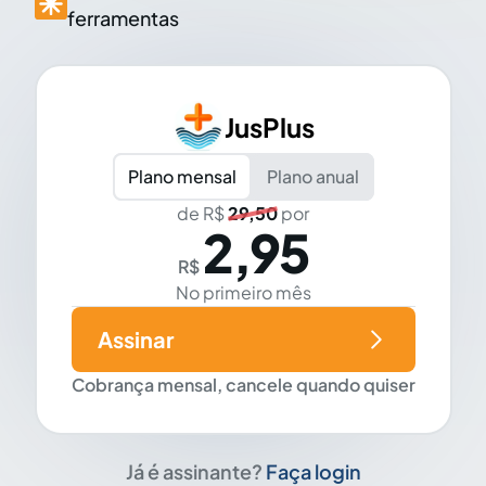
ferramentas
JusPlus
Plano mensal
Plano anual
de R$
29,50
por
2,95
R$
No primeiro mês
Assinar
Cobrança mensal, cancele quando quiser
Já é assinante?
Faça login