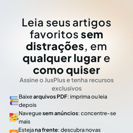
Leia seus artigos
favoritos
sem
distrações
, em
qualquer lugar
e
como quiser
Assine o JusPlus e tenha recursos
exclusivos
Baixe
arquivos PDF
: imprima ou leia
depois
Navegue
sem anúncios
: concentre-se
mais
Esteja
na frente
: descubra novas