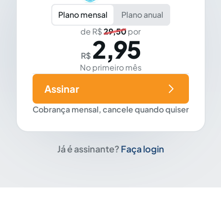
Plano mensal
Plano anual
de R$
29,50
por
2,95
R$
No primeiro mês
Assinar
Cobrança mensal, cancele quando quiser
Já é assinante?
Faça login