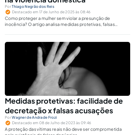
Por
Thiago Negrão dos Reis
Destacado em 17 de Junho de 2025 às 08:46
Como proteger a mulher sem violar a presunção de
inocência? O artigo analisa medidas protetivas, falsas
denúncias e equilíbrio jurídico-constitucional.
Medidas protetivas: facilidade de
decretação x falsas acusações
Por
Wagner de Andrade Frozi
Destacado em 08 de Julho de 2023 às 09:46
A proteção das vítimas reais não deve ser comprometida
pela existência de falsas denúncias.