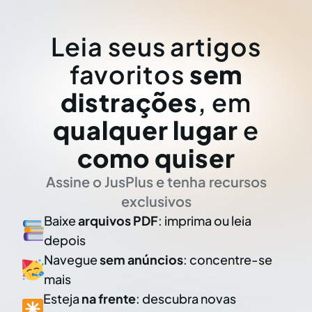
Leia seus artigos
favoritos
sem
distrações
, em
qualquer lugar
e
como quiser
Assine o JusPlus e tenha recursos
exclusivos
Baixe
arquivos PDF
: imprima ou leia
depois
Navegue
sem anúncios
: concentre-se
mais
Esteja
na frente
: descubra novas