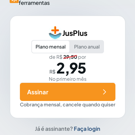
ferramentas
JusPlus
Plano mensal
Plano anual
de R$
29,50
por
2,95
R$
No primeiro mês
Assinar
Cobrança mensal, cancele quando quiser
Já é assinante?
Faça login