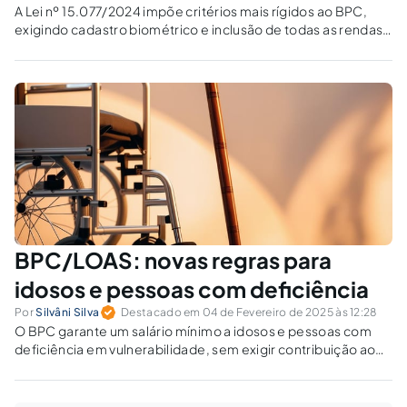
A Lei nº 15.077/2024 impõe critérios mais rígidos ao BPC,
exigindo cadastro biométrico e inclusão de todas as rendas
no cálculo. Como a jurisprudência reagirá ao endurecimento
das regras?
BPC/LOAS: novas regras para
idosos e pessoas com deficiência
Por
Silvâni Silva
Destacado em 04 de Fevereiro de 2025 às 12:28
O BPC garante um salário mínimo a idosos e pessoas com
deficiência em vulnerabilidade, sem exigir contribuição ao
INSS. As novas regras de 2025 facilitam ou dificultam o
acesso ao benefício?