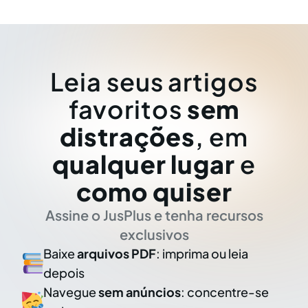
Leia seus artigos
favoritos
sem
distrações
, em
qualquer lugar
e
como quiser
Assine o JusPlus e tenha recursos
exclusivos
Baixe
arquivos PDF
: imprima ou leia
depois
Navegue
sem anúncios
: concentre-se