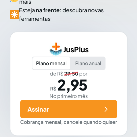
mais
Esteja
na frente
: descubra novas
ferramentas
JusPlus
Plano mensal
Plano anual
de R$
29,50
por
2,95
R$
No primeiro mês
Assinar
Cobrança mensal, cancele quando quiser