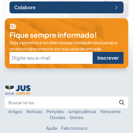
Colabore
Fique sempre informado!
Seja o primeiro a receber nossas novidades exclusivas e
recentes diretamente em sua caixa de entrada.
Inscrever
Artigos
·
Notícias
·
Petições
·
Jurisprudência
·
Pareceres
·
Fale com a IA
Buscar no Jus
Dúvidas
·
Stories
Ajuda
·
Fale conosco