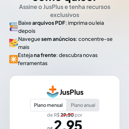
Assine o JusPlus e tenha recursos
exclusivos
Baixe
arquivos PDF
: imprima ou leia
depois
Navegue
sem anúncios
: concentre-se
mais
Esteja
na frente
: descubra novas
ferramentas
JusPlus
Plano mensal
Plano anual
de R$
29,50
por
2,95
R$