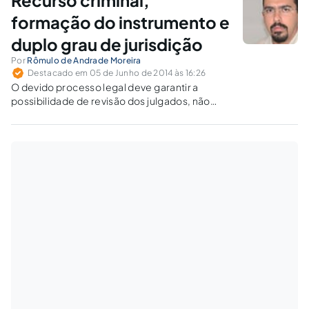
Recurso criminal,
formação do instrumento e
duplo grau de jurisdição
Por
Rômulo de Andrade Moreira
Destacado em 05 de Junho de 2014 às 16:26
O devido processo legal deve garantir a
possibilidade de revisão dos julgados, não
podendo impedi-lo uma mera falha
burocrática dos serviços cartorários.