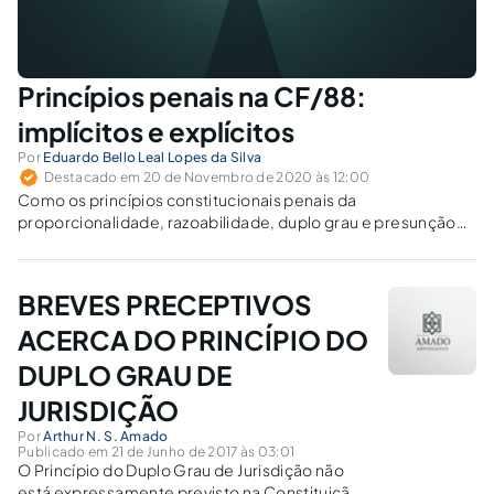
Princípios penais na CF/88:
implícitos e explícitos
Por
Eduardo Bello Leal Lopes da Silva
Destacado em 20 de Novembro de 2020 às 12:00
Como os princípios constitucionais penais da
proporcionalidade, razoabilidade, duplo grau e presunção
de inocência asseguram o acesso a decisões justas?
BREVES PRECEPTIVOS
ACERCA DO PRINCÍPIO DO
DUPLO GRAU DE
JURISDIÇÃO
Por
Arthur N. S. Amado
Publicado em 21 de Junho de 2017 às 03:01
O Princípio do Duplo Grau de Jurisdição não
está expressamente previsto na Constituição