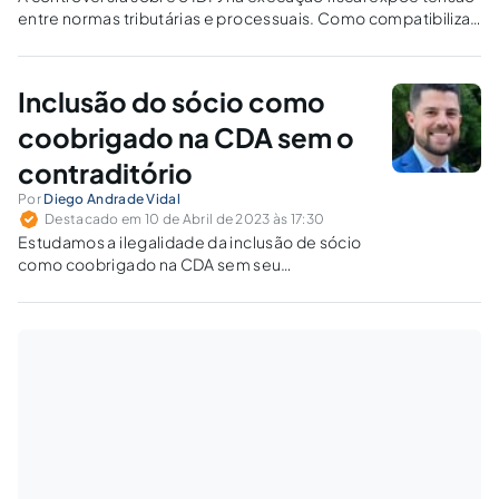
entre normas tributárias e processuais. Como compatibilizar
o CPC com o CTN diante do abuso da personalidade jurídica?
Inclusão do sócio como
coobrigado na CDA sem o
contraditório
Por
Diego Andrade Vidal
Destacado em 10 de Abril de 2023 às 17:30
Estudamos a ilegalidade da inclusão de sócio
como coobrigado na CDA sem seu
contraditório, prática ainda comum na
administração tributária, com enfoque
doutrinário e jurisprudencial e meios de
defesa para coibir tal abuso.