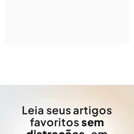
Leia seus artigos
favoritos
sem
distrações
, em