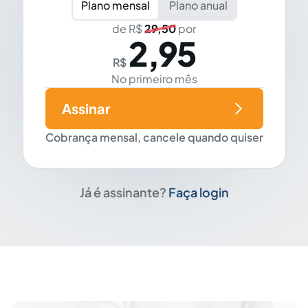
Plano mensal
Plano anual
de R$
29,50
por
2,95
R$
No primeiro mês
Assinar
Cobrança mensal, cancele quando quiser
Já é assinante?
Faça login