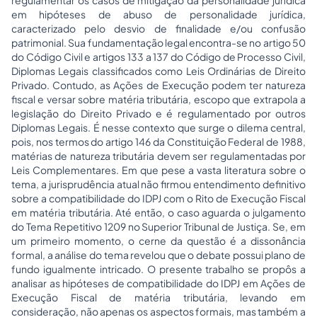
regulamentar os casos de mitigação da personalidade jurídica
em hipóteses de abuso de personalidade jurídica,
caracterizado pelo desvio de finalidade e/ou confusão
patrimonial. Sua fundamentação legal encontra-se no artigo 50
do Código Civil e artigos 133 a 137 do Código de Processo Civil,
Diplomas Legais classificados como Leis Ordinárias de Direito
Privado. Contudo, as Ações de Execução podem ter natureza
fiscal e versar sobre matéria tributária, escopo que extrapola a
legislação do Direito Privado e é regulamentado por outros
Diplomas Legais. É nesse contexto que surge o dilema central,
pois, nos termos do artigo 146 da Constituição Federal de 1988,
matérias de natureza tributária devem ser regulamentadas por
Leis Complementares. Em que pese a vasta literatura sobre o
tema, a jurisprudência atual não firmou entendimento definitivo
sobre a compatibilidade do IDPJ com o Rito de Execução Fiscal
em matéria tributária. Até então, o caso aguarda o julgamento
do Tema Repetitivo 1209 no Superior Tribunal de Justiça. Se, em
um primeiro momento, o cerne da questão é a dissonância
formal, a análise do tema revelou que o debate possui plano de
fundo igualmente intricado. O presente trabalho se propôs a
analisar as hipóteses de compatibilidade do IDPJ em Ações de
Execução Fiscal de matéria tributária, levando em
consideração, não apenas os aspectos formais, mas também a