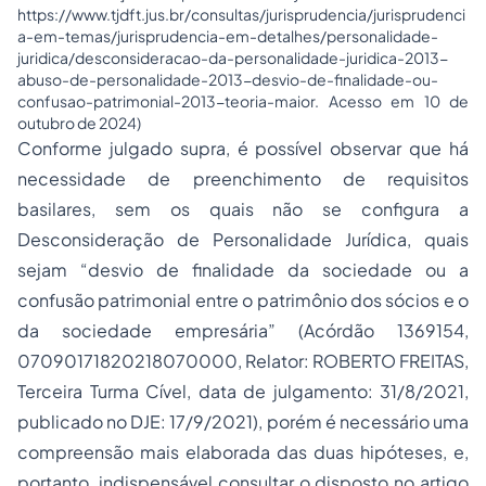
https://www.tjdft.jus.br/consultas/jurisprudencia/jurisprudenci
a-em-temas/jurisprudencia-em-detalhes/personalidade-
juridica/desconsideracao-da-personalidade-juridica-2013-
abuso-de-personalidade-2013-desvio-de-finalidade-ou-
confusao-patrimonial-2013-teoria-maior
. Acesso em 10 de
outubro de 2024)
Conforme julgado supra, é possível observar que há
necessidade de preenchimento de requisitos
basilares, sem os quais não se configura a
Desconsideração de Personalidade Jurídica, quais
sejam
“desvio de finalidade da sociedade ou a
confusão patrimonial entre o patrimônio dos sócios e o
da sociedade empresária”
(
Acórdão 1369154
,
07090171820218070000, Relator: ROBERTO FREITAS,
Terceira Turma Cível, data de julgamento: 31/8/2021,
publicado no DJE: 17/9/2021), porém é necessário uma
compreensão mais elaborada das duas hipóteses, e,
portanto, indispensável consultar o disposto no artigo