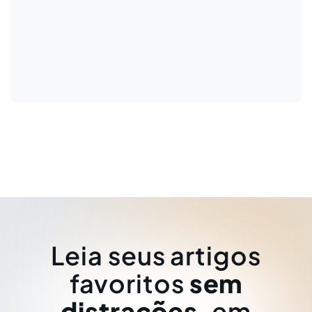
Leia seus artigos
favoritos
sem
distrações
, em