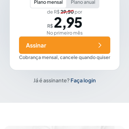
Plano mensal
Plano anual
de R$
29,50
por
2,95
R$
No primeiro mês
Assinar
Cobrança mensal, cancele quando quiser
Já é assinante?
Faça login