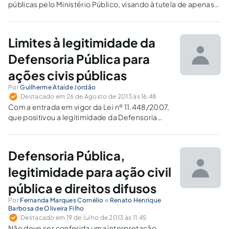
públicas pelo Ministério Público, visando à tutela de apenas
um cidadão, em nítido desvirtuamento desse tão caro
instituto democrático, máxime quando há Defensoria
Pública instalada e atuante.
Limites à legitimidade da
Defensoria Pública para
ações civis públicas
Por
Guilherme Ataíde Jordão
Destacado em 26 de Agosto de 2013 às 16:48
Com a entrada em vigor da Lei nº 11.448/2007,
que positivou a legitimidade da Defensoria
Pública para as ações civis públicas, uma
dúvida surgiu no horizonte jurídico: tal
legitimidade é ampla ou está condicionada a
Defensoria Pública,
algum requisito específico?
legitimidade para ação civil
pública e direitos difusos
Por
Fernanda Marques Cornélio
e
Renato Henrique
Barbosa de Oliveira Filho
Destacado em 19 de Julho de 2013 às 11:45
Não deve ser conferida uma interpretação