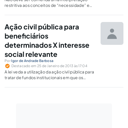
restritiva aos conceitos de “necessidade” e
“insuficiência de recursos” trazidos pelo texto
constitucional, limitando-os a sinônimo
exclusivo de hipossuficiência econômica.
Ação civil pública para
beneficiários
determinados X interesse
social relevante
Por
Igor de Andrade Barbosa
Destacado em 25 de Janeiro de 2013 às 17:04
A lei veda a utilização da ação civil pública para
tratar de fundos institucionais em que os
beneficiários possam ser individualmente
determinados, mas tal restrição deve ser
analisada em termos relativos, para efetiva
tutela dos direitos sociais.