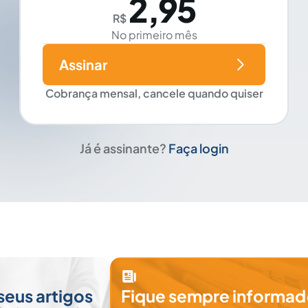
2,95
R$
No primeiro mês
Assinar
Cobrança mensal, cancele quando quiser
Já é assinante?
Faça login
seus artigos
Fique sempre informad