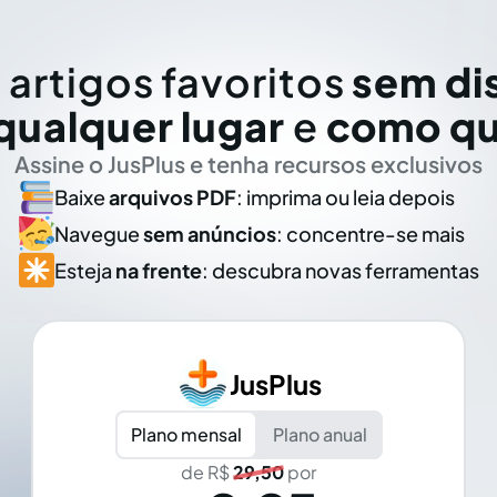
 artigos favoritos
sem di
qualquer lugar
e
como qu
Assine o JusPlus e tenha recursos exclusivos
Baixe
arquivos PDF
: imprima ou leia depois
Navegue
sem anúncios
: concentre-se mais
Esteja
na frente
: descubra novas ferramentas
JusPlus
Plano mensal
Plano anual
de R$
29,50
por