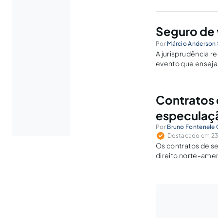
Seguro de v
Por
Márcio Anderson S
A jurisprudência r
evento que enseja
boa-fé objetiva e d
Contratos d
especulaçã
Por
Bruno Fontenele 
Destacado em 23 
Os contratos de se
direito norte-amer
corporações ou, a