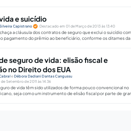
ida e suicídio
ilveira Capistrano
Destacado em 01 de Março de 2013 às 13:40
echaça a cláusula dos contratos de seguro que exclui o suicídio co
 o pagamento do prêmio ao beneficiário, conforme os ditames da
a proteção à parte mais frágil.
e seguro de vida: elisão fiscal e
o no Direito dos EUA
Cabral
e
Débora Dadiani Dantas Cangussu
de Setembro de 2011 às 14:36
guro de vida têm sido utilizados de forma pouco convencional no
icano, seja como um instrumento de elisão fiscal por parte de gr
inda, como um meio de especulação financeira.