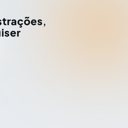
strações
,
iser