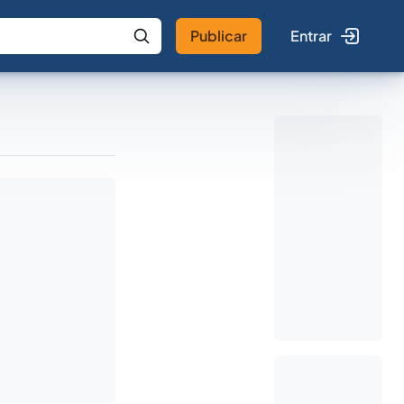
Publicar
Entrar
 IA
Buscar no Jus