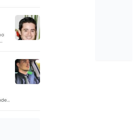
mo
andes