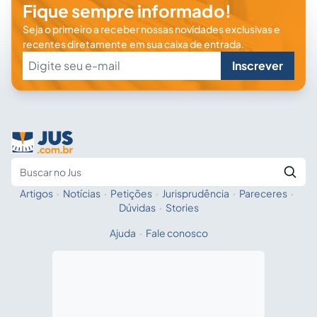
Fique sempre informado!
Seja o primeiro a receber nossas novidades exclusivas e
recentes diretamente em sua caixa de entrada.
Inscrever
Artigos
·
Notícias
·
Petições
·
Jurisprudência
·
Pareceres
·
Fale com a IA
Buscar no Jus
Dúvidas
·
Stories
Ajuda
·
Fale conosco