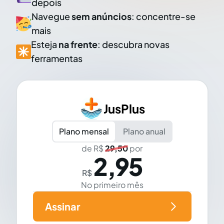
depois
Navegue
sem anúncios
: concentre-se
mais
Esteja
na frente
: descubra novas
ferramentas
JusPlus
Plano mensal
Plano anual
de R$
29,50
por
2,95
R$
No primeiro mês
Assinar