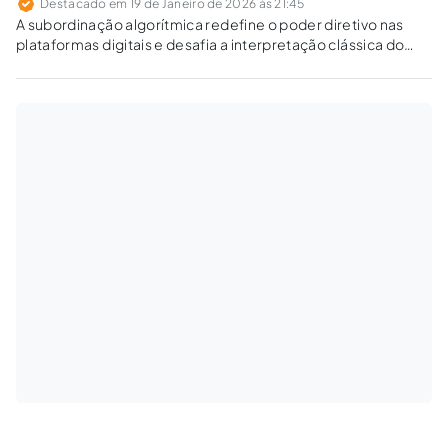
Destacado em 19 de Janeiro de 2026 às 21:45
A subordinação algorítmica redefine o poder diretivo nas
plataformas digitais e desafia a interpretação clássica do
vínculo de emprego. O controle por algoritmos pode afastar
a proteção trabalhista e criar um vácuo regulatório?