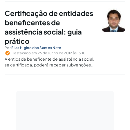
empreendimento, como condição para não
tributação de subvenções para investimento.
Certificação de entidades
beneficentes de
assistência social: guia
prático
Por
Elias Higino dos Santos Neto
Destacado em 26 de Junho de 2012 às 15:10
A entidade beneficente de assistência social,
se certificada, poderá receber subvenções
sociais da Administração Pública federal, e, se
preenchidos outros requisitos legais, será
isenta do pagamento de contribuições à
seguridade social.