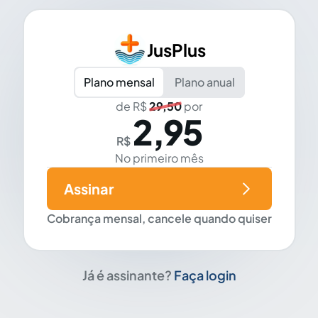
JusPlus
Plano mensal
Plano anual
de R$
29,50
por
2,95
R$
No primeiro mês
Assinar
Cobrança mensal, cancele quando quiser
Já é assinante?
Faça login