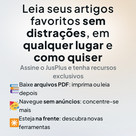
Leia seus artigos
favoritos
sem
distrações
, em
qualquer lugar
e
como quiser
Assine o JusPlus e tenha recursos
exclusivos
Baixe
arquivos PDF
: imprima ou leia
depois
Navegue
sem anúncios
: concentre-se
mais
Esteja
na frente
: descubra novas
ferramentas