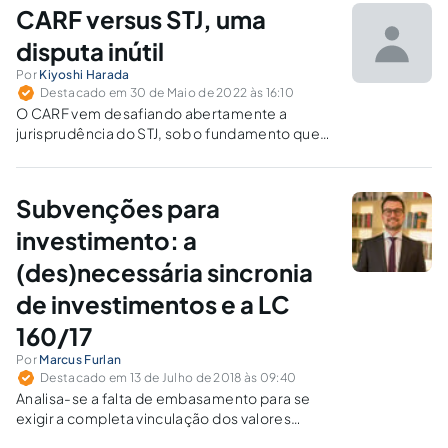
nas campanhas eleitorais de 2022.
CARF versus STJ, uma
disputa inútil
Por
Kiyoshi Harada
Destacado em 30 de Maio de 2022 às 16:10
O CARF vem desafiando abertamente a
jurisprudência do STJ, sob o fundamento que
somente a decisão proferida em sede de
recurso repetitivo tem o condão de vincular o
julgador administrativo.
Subvenções para
investimento: a
(des)necessária sincronia
de investimentos e a LC
160/17
Por
Marcus Furlan
Destacado em 13 de Julho de 2018 às 09:40
Analisa-se a falta de embasamento para se
exigir a completa vinculação dos valores
subvencionados e a aplicação de