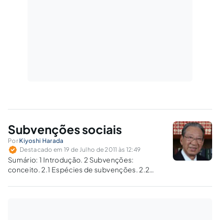
Subvenções sociais
Por
Kiyoshi Harada
Destacado em 19 de Julho de 2011 às 12:49
Sumário: 1 Introdução. 2 Subvenções:
conceito. 2.1 Espécies de subvenções. 2.2
Subvenções sociais ao setor privado. 2.3
Medidas previstas na Lei de Responsabilidade
Fiscal para conter desvios. 3 A inclusão
orçamentária vincula o Poder Público? 1
Introdução As subvenções continuam…