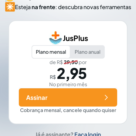
Esteja
na frente
: descubra novas ferramentas
JusPlus
Plano mensal
Plano anual
de R$
29,50
por
2,95
R$
No primeiro mês
Assinar
Cobrança mensal, cancele quando quiser
Já é assinante?
Faça login