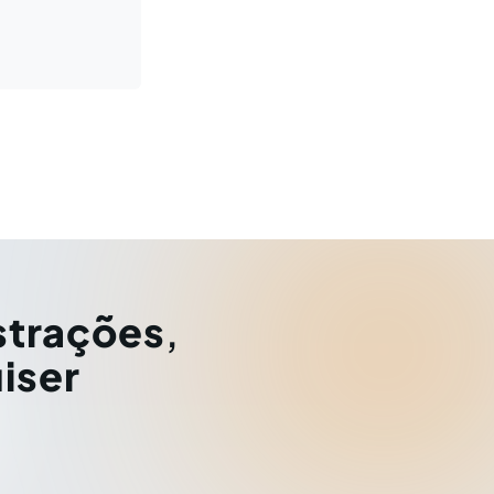
strações
,
iser