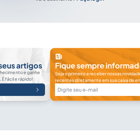
seus artigos
Fique sempre informad
nhecimento e ganhe
Seja o primeiro a receber nossas novidade
 fácil e rápido!
recentes diretamente em sua caixa de en