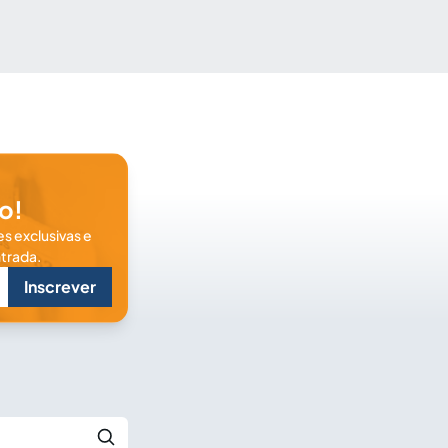
o!
s exclusivas e
trada.
Inscrever