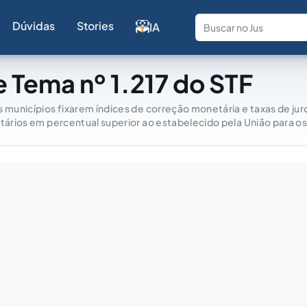
Dúvidas
Stories
IA
Fale com a
 Tema nº 1.217 do STF
s municípios fixarem índices de correção monetária e taxas de ju
utários em percentual superior ao estabelecido pela União para o