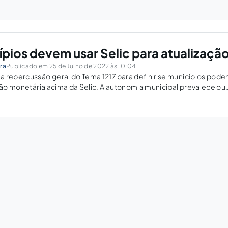
ípios devem usar Selic para atualizaçã
ra
Publicado em 25 de Julho de 2022 às 10:04
a repercussão geral do Tema 1217 para definir se municípios pod
eção monetária acima da Selic. A autonomia municipal prevalece ou
a federal?