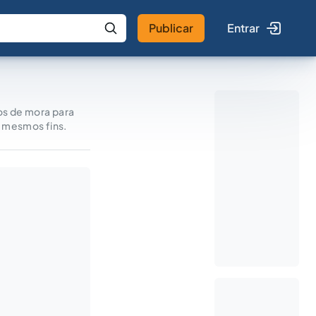
Publicar
Entrar
 IA
Buscar no Jus
ros de mora para
s mesmos fins.