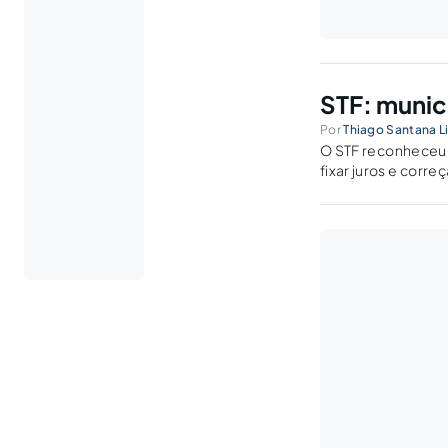
STF: munic
Por
Thiago Santana Li
O STF reconheceu 
fixar juros e corr
deve seguir a regr