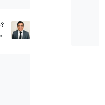
o?
em