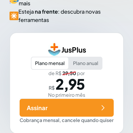
mais
Esteja
na frente
: descubra novas
ferramentas
JusPlus
Plano mensal
Plano anual
de R$
29,50
por
2,95
R$
No primeiro mês
Assinar
Cobrança mensal, cancele quando quiser