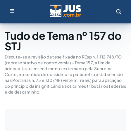
Tudo de Tema nº 157 do
STJ
Discute-se a revisão da tese fixada no REsp n. 1.112.748/TO
(representativo de controvérsia) - Tema 157, a fim de
adequá-la ao entendimento externado pela Suprema
Corte, no sentido de considerar o parâmetro estabelecido
nas Portarias n. 75 e 130/MF (vinte mil reais) para aplicação
do princípio da insignificância aos crimes tributários federais
e de descaminho.