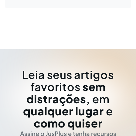
Leia seus artigos
favoritos
sem
distrações
, em
qualquer lugar
e
como quiser
Assine o JusPlus e tenha recursos