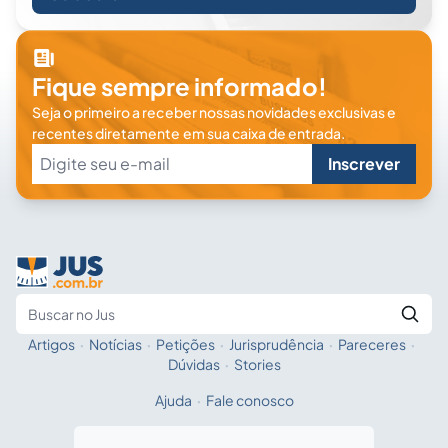
Fique sempre informado!
Seja o primeiro a receber nossas novidades exclusivas e
recentes diretamente em sua caixa de entrada.
Inscrever
Artigos
·
Notícias
·
Petições
·
Jurisprudência
·
Pareceres
·
Fale com a IA
Buscar no Jus
Dúvidas
·
Stories
Ajuda
·
Fale conosco