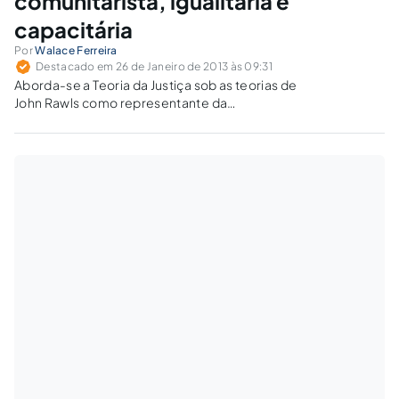
comunitarista, igualitária e
capacitária
Por
Walace Ferreira
Destacado em 26 de Janeiro de 2013 às 09:31
Aborda-se a Teoria da Justiça sob as teorias de
John Rawls como representante da
perspectiva liberal, Robert Nozick da
perspectiva libertária, Michael Walzer da
perspectiva comunitarista, Ronald Dworkin da
perspectiva igualitária, e Amartya Sen da
perspectiva capacitária.