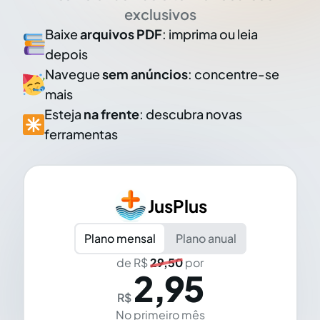
exclusivos
Baixe
arquivos PDF
: imprima ou leia
depois
Navegue
sem anúncios
: concentre-se
mais
Esteja
na frente
: descubra novas
ferramentas
JusPlus
Plano mensal
Plano anual
de R$
29,50
por
2,95
R$
No primeiro mês