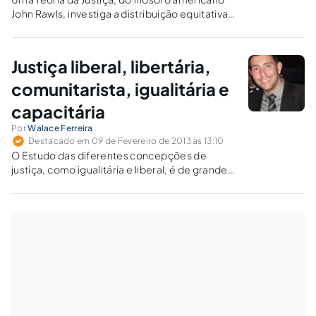
John Rawls, investiga a distribuição equitativa
de riqueza a partir do princípio da diferença e
como este princípio se sustenta - ou não - a
partir das criticas libertárias apontadas por
Justiça liberal, libertária,
Robert Nozick.
comunitarista, igualitária e
capacitária
Por
Walace Ferreira
Destacado em 09 de Fevereiro de 2013 às 13:10
O Estudo das diferentes concepções de
justiça, como igualitária e liberal, é de grande
importância para o desenvolvimento do
Direito.