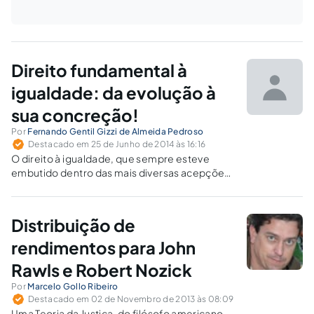
Direito fundamental à
igualdade: da evolução à
sua concreção!
Por
Fernando Gentil Gizzi de Almeida Pedroso
Destacado em 25 de Junho de 2014 às 16:16
O direito à igualdade, que sempre esteve
embutido dentro das mais diversas acepções
de justiça – desde a antiguidade –, pugna pelo
tratamento justo por intermédio de um
regulador de diferenças.
Distribuição de
rendimentos para John
Rawls e Robert Nozick
Por
Marcelo Gollo Ribeiro
Destacado em 02 de Novembro de 2013 às 08:09
Uma Teoria da Justiça, do filósofo americano