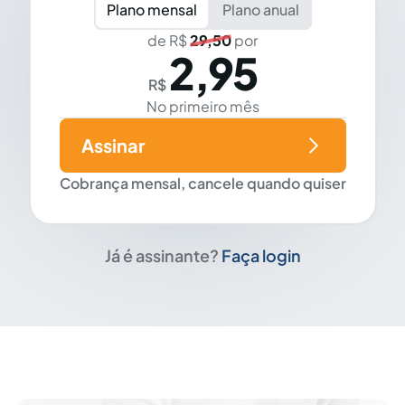
Plano mensal
Plano anual
de R$
29,50
por
2,95
R$
No primeiro mês
Assinar
Cobrança mensal, cancele quando quiser
Já é assinante?
Faça login