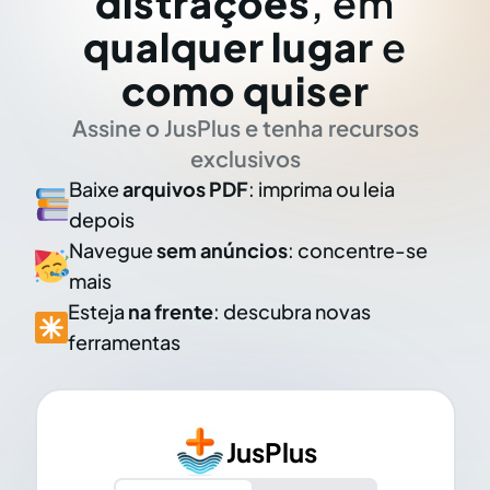
distrações
, em
qualquer lugar
e
como quiser
Assine o JusPlus e tenha recursos
exclusivos
Baixe
arquivos PDF
: imprima ou leia
depois
Navegue
sem anúncios
: concentre-se
mais
Esteja
na frente
: descubra novas
ferramentas
JusPlus