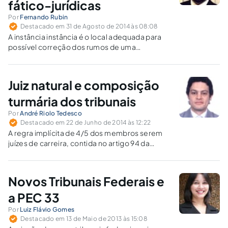
fático-jurídicas
Por
Fernando Rubin
Destacado em 31 de Agosto de 2014 às 08:08
A instância instância é o local adequada para
possível correção dos rumos de uma
demanda, inclusive para retificação de
eventuais erros de fato, diante da restrição
crescente ao acesso do jurisdicionado às
Juiz natural e composição
instâncias extraordinárias.
turmária dos tribunais
Por
André Riolo Tedesco
Destacado em 22 de Junho de 2014 às 12:22
A regra implícita de 4/5 dos membros serem
juízes de carreira, contida no artigo 94 da
CRFB/88, também é de observância
obrigatória aos órgãos fracionados dos
tribunais não superiores, por força
Novos Tribunais Federais e
compulsória do princípio constitucional da
simetria.
a PEC 33
Por
Luiz Flávio Gomes
Destacado em 13 de Maio de 2013 às 15:08