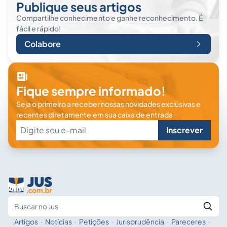
Publique seus artigos
Compartilhe conhecimento e ganhe reconhecimento. É
fácil e rápido!
Colabore
Fique sempre informado!
Seja o primeiro a receber nossas novidades exclusivas e
recentes diretamente em sua caixa de entrada.
Inscrever
Artigos
·
Notícias
·
Petições
·
Jurisprudência
·
Pareceres
·