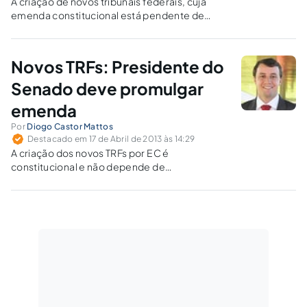
A criação de novos tribunais federais, cuja
emenda constitucional está pendente de
promulgação, seria um tema para sua análise
objetiva, valorando os prós e os contras (sem
perder de vista inclusive o aspecto formal).
Novos TRFs: Presidente do
Senado deve promulgar
emenda
Por
Diogo Castor Mattos
Destacado em 17 de Abril de 2013 às 14:29
A criação dos novos TRFs por EC é
constitucional e não depende de
intermediação legislativa, sendo que, uma vez
aprovada a PEC, o presidente do Senado tem
obrigação de promulgá-la.