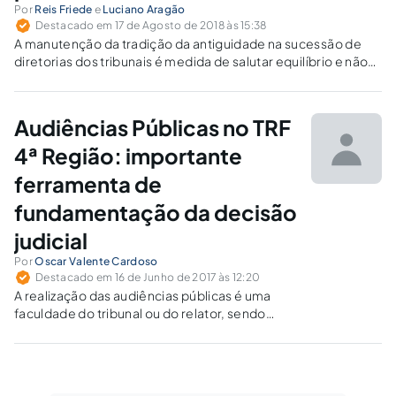
Por
Reis Friede
e
Luciano Aragão
Destacado em 17 de Agosto de 2018 às 15:38
A manutenção da tradição da antiguidade na sucessão de
diretorias dos tribunais é medida de salutar equilíbrio e não-
politização do Poder Judiciário nacional.
Audiências Públicas no TRF
4ª Região: importante
ferramenta de
fundamentação da decisão
judicial
Por
Oscar Valente Cardoso
Destacado em 16 de Junho de 2017 às 12:20
A realização das audiências públicas é uma
faculdade do tribunal ou do relator, sendo
designadas especialmente no interesse da
Corte. Trata-se de ferramenta significativa na
qualificação da decisão judicial. Saiba como
isso se dá no NCPC e como o TRF da 4ª Região