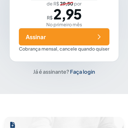
de R$
29,50
por
2,95
R$
No primeiro mês
Assinar
Cobrança mensal, cancele quando quiser
Já é assinante?
Faça login