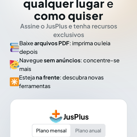
qualquer lugar
e
como quiser
Assine o JusPlus e tenha recursos
exclusivos
Baixe
arquivos PDF
: imprima ou leia
depois
Navegue
sem anúncios
: concentre-se
mais
Esteja
na frente
: descubra novas
ferramentas
JusPlus
Plano mensal
Plano anual