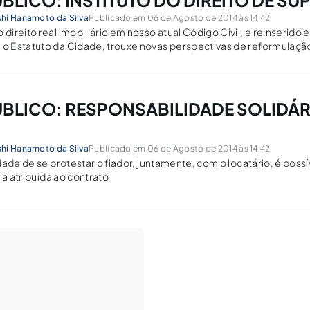
ÚBLICO: INSTITUTO DO DIREITO DE SU
hi Hanamoto da Silva
Publicado em 06 de Agosto de 2014 às 14:42
ireito real imobiliário em nosso atual Código Civil, e reinserido
 Estatuto da Cidade, trouxe novas perspectivas de reformulaçã
ÚBLICO: RESPONSABILIDADE SOLIDÁR
hi Hanamoto da Silva
Publicado em 06 de Agosto de 2014 às 14:42
dade de se protestar o fiador, juntamente, com o locatário, é poss
ia atribuída ao contrato