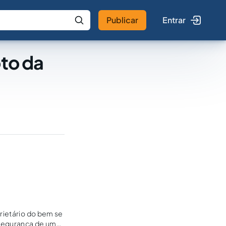
Publicar
Entrar
 IA
Buscar no Jus
to da
prietário do bem se
 segurança de uma