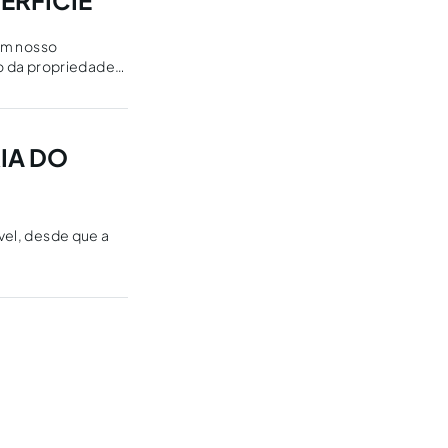
PERFICIE
 em nosso
o da propriedade
IA DO
ível, desde que a