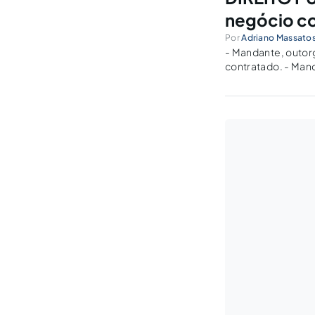
negócio c
Por
Adriano Massatos
- Mandante, outor
contratado. - Mand
representa o contr