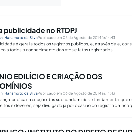
da publicidade no RTDPJ
hi Hanamoto da Silva
Publicado em 06 de Agosto de 2014 às 14:43
icidade é geral a todos os registros públicos, e, através dele, con
lico a todos o conhecimento dos atos e fatos registrados.
IO EDILÍCIO E CRIAÇÃO DOS
OMÍNIOS
hi Hanamoto da Silva
Publicado em 06 de Agosto de 2014 às 14:43
urança jurídica na criação dos subcondomínios é fundamental que
eitos e deveres, seja divulgado já por ocasião do registro da inco
gistro de Imóveis, quando há comerc