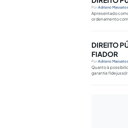
DIREITO P
Por
Adriano Massatos
Apresentado como d
ordenamento com o
imobiliária.
DIREITO P
FIADOR
Por
Adriano Massatos
Quanto à possibili
garantia fidejussór