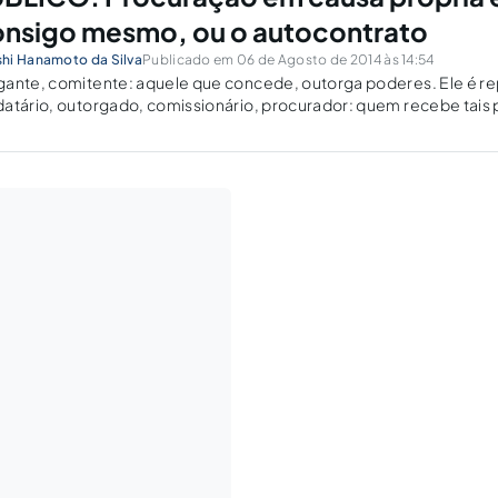
onsigo mesmo, ou o autocontrato
hi Hanamoto da Silva
Publicado em 06 de Agosto de 2014 às 14:54
gante, comitente: aquele que concede, outorga poderes. Ele é r
atário, outorgado, comissionário, procurador: quem recebe tais 
atante.