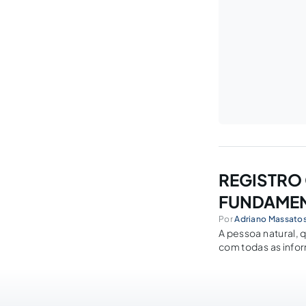
REGISTRO
FUNDAME
Por
Adriano Massatos
A pessoa natural, 
com todas as infor