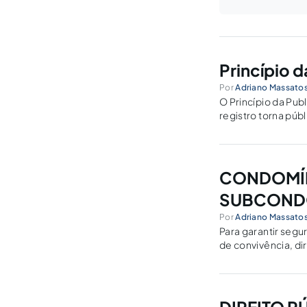
Princípio 
Por
Adriano Massatos
O Princípio da Publ
registro torna púb
CONDOMÍN
SUBCOND
Por
Adriano Massatos
Para garantir seg
de convivência, dir
no Cartório de Re