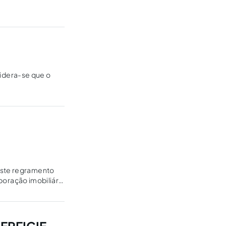
sidera-se que o
 este regramento
rporação imobiliária