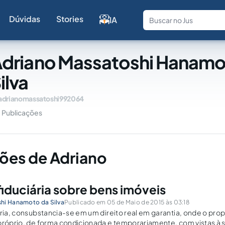
Dúvidas
Stories
IA
Fale com a
driano Massatoshi Hanamo
ilva
adrianomassatoshi992064
Publicações
ões de Adriano
fiduciária sobre bens imóveis
hi Hanamoto da Silva
Publicado em 05 de Maio de 2015 às 03:18
ária, consubstancia-se em um direito real em garantia, onde o pro
 próprio, de forma condicionada e temporariamente, com vistas à