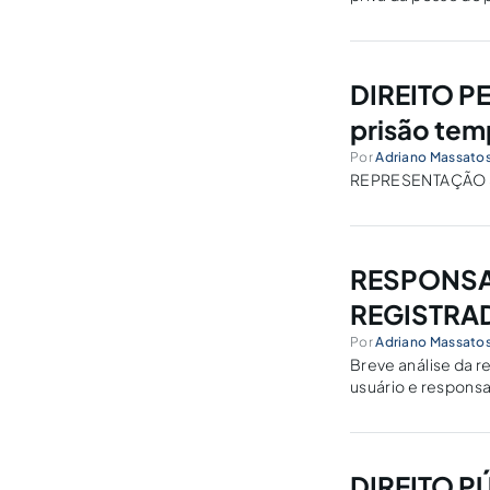
dívida.
DIREITO P
prisão tem
Por
Adriano Massatos
REPRESENTAÇÃO 
RESPONSAB
REGISTRA
Por
Adriano Massatos
Breve análise da r
usuário e responsa
DIREITO PÚ