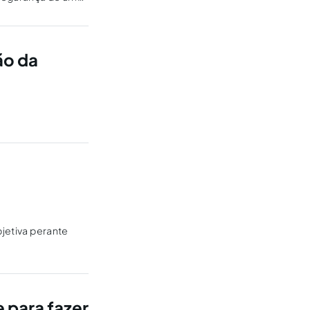
ão da
bjetiva perante
 para fazer