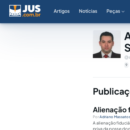
Artigos
Notícias
Peças
A
S
9
Publicaç
Alienação 
Por
Adriano Massatos
A alienação fiduci
priva da posse do