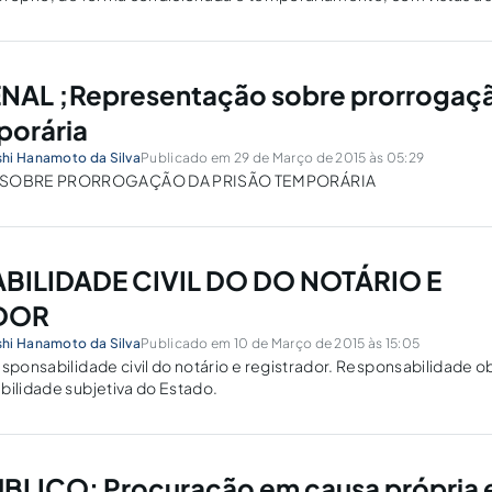
ENAL ;Representação sobre prorrogaç
porária
hi Hanamoto da Silva
Publicado em 29 de Março de 2015 às 05:29
SOBRE PRORROGAÇÃO DA PRISÃO TEMPORÁRIA
ILIDADE CIVIL DO DO NOTÁRIO E
DOR
hi Hanamoto da Silva
Publicado em 10 de Março de 2015 às 15:05
esponsabilidade civil do notário e registrador. Responsabilidade o
bilidade subjetiva do Estado.
BLICO: Procuração em causa própria e